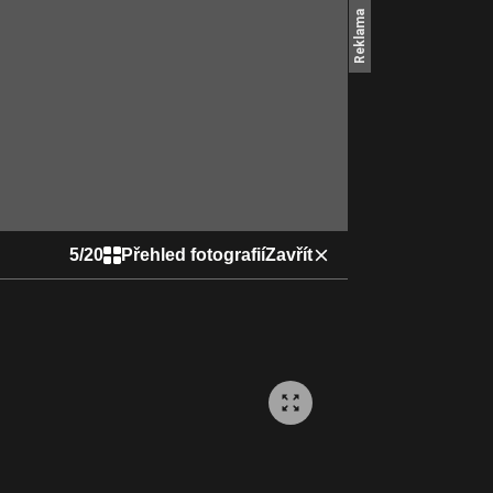
5
/
20
Přehled fotografií
Zavřít