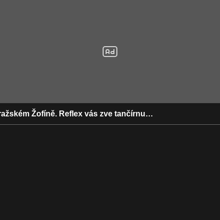
ažském Žofíně. Reflex vás zve tančírnu…