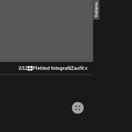
2
/
12
Přehled fotografií
Zavřít