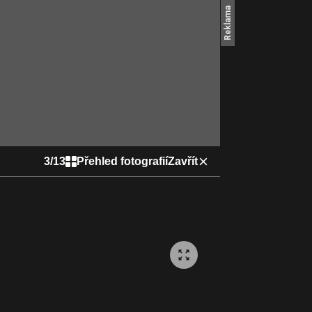
3
/
13
Přehled fotografií
Zavřít