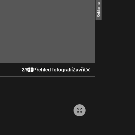
2
/
8
Přehled fotografií
Zavřít