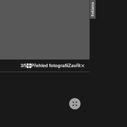
3
/
5
Přehled fotografií
Zavřít