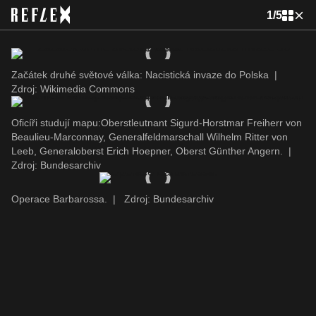
1
/
5
Začátek druhé světové válka: Nacistická invaze do Polska
|
Zdroj: Wikimedia Commons
Oficíři studují mapu:Oberstleutnant Sigurd-Horstmar Freiherr von
Beaulieu-Marconnay, Generalfeldmarschall Wilhelm Ritter von
Leeb, Generaloberst Erich Hoepner, Oberst Günther Angern.
|
Zdroj: Bundesarchiv
Operace Barbarossa.
|
Zdroj: Bundesarchiv