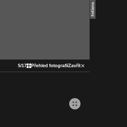
5
/
17
Přehled fotografií
Zavřít