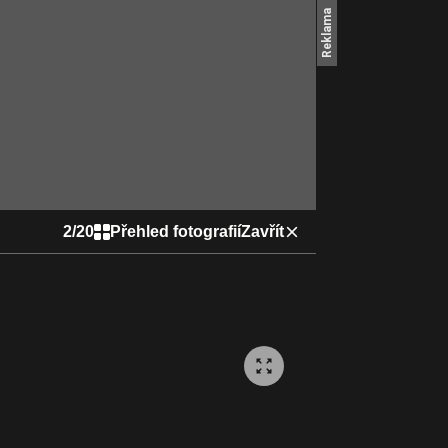
2
/
20
Přehled fotografií
Zavřít