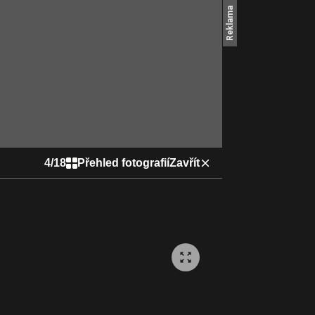
4
/
18
Přehled fotografií
Zavřít