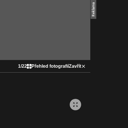
1
/
22
Přehled fotografií
Zavřít