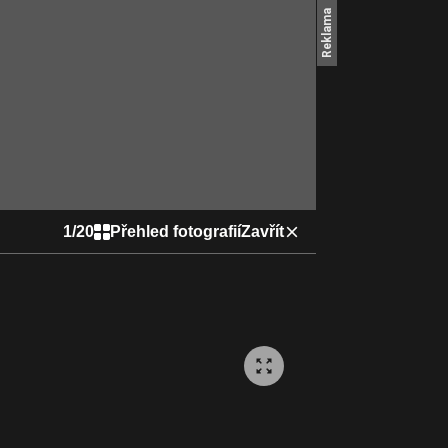
1
/
20
Přehled fotografií
Zavřít