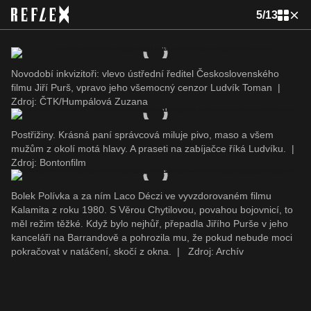
5
/
13
Novodobí inkvizitoři: vlevo ústřední ředitel Československého
filmu Jiří Purš, vpravo jeho všemocný cenzor Ludvík Toman
|
Zdroj: ČTK/Humpálová Zuzana
Postřižiny. Krásná paní správcová miluje pivo, maso a všem
mužům z okolí motá hlavy. A praseti na zabíjačce říká Ludvíku.
|
Zdroj: Bontonfilm
Bolek Polívka a za ním Laco Déczi ve vyvzdorovaném filmu
Kalamita z roku 1980. S Věrou Chytilovou, povahou bojovnicí, to
měl režim těžké. Když bylo nejhůř, přepadla Jiřího Purše v jeho
kanceláři na Barrandově a pohrozila mu, že pokud nebude moci
pokračovat v natáčení, skočí z okna.
|
Zdroj: Archív