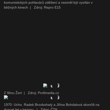
komunistických pohlavárů zděšení a nesměl být vysílán v
běžných kinech
|
Zdroj: Repro E15
Z filmu Žert
|
Zdroj: Profimedia.cz
1970: Ucho. Radek Brzobohatý a Jiřina Bohdalová skončili na
dvacet let v trezoru.
|
Zdroj: ČTK