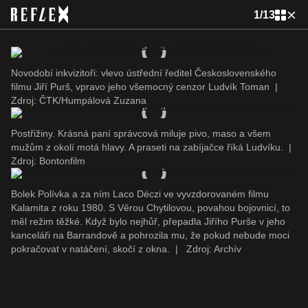
1
/
13
Novodobí inkvizitoři: vlevo ústřední ředitel Československého
filmu Jiří Purš, vpravo jeho všemocný cenzor Ludvík Toman
|
Zdroj: ČTK/Humpálová Zuzana
Postřižiny. Krásná paní správcová miluje pivo, maso a všem
mužům z okolí motá hlavy. A praseti na zabíjačce říká Ludvíku.
|
Zdroj: Bontonfilm
Bolek Polívka a za ním Laco Déczi ve vyvzdorovaném filmu
Kalamita z roku 1980. S Věrou Chytilovou, povahou bojovnicí, to
měl režim těžké. Když bylo nejhůř, přepadla Jiřího Purše v jeho
kanceláři na Barrandově a pohrozila mu, že pokud nebude moci
pokračovat v natáčení, skočí z okna.
|
Zdroj: Archív