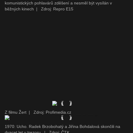
komunistických pohlavárů zděšení a nesměl být vysílán v
běžných kinech
|
Zdroj: Repro E15
Z filmu Žert
|
Zdroj: Profimedia.cz
1970: Ucho. Radek Brzobohatý a Jiřina Bohdalová skončili na
dvacet let v trezoru.
|
Zdroj: ČTK