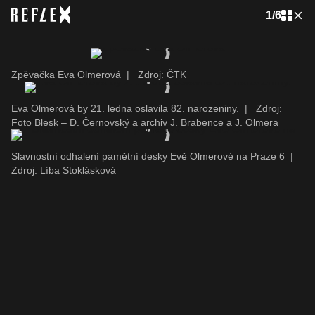
1
/
6
Zpěvačka Eva Olmerová
|
Zdroj: ČTK
Eva Olmerová by 21. ledna oslavila 82. narozeniny.
|
Zdroj:
Foto Blesk – D. Černovský a archiv J. Brabence a J. Olmera
Slavnostní odhalení pamětní desky Evě Olmerové na Praze 6
|
Zdroj: Líba Stoklásková