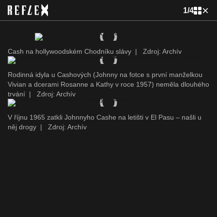
1
/
4
Cash na hollywoodském Chodníku slávy
|
Zdroj: Archív
Rodinná idyla u Cashových (Johnny na fotce s první manželkou
Vivian a dcerami Rosanne a Kathy v roce 1957) neměla dlouhého
trvání
|
Zdroj: Archív
V říjnu 1965 zatkli Johnnyho Cashe na letišti v El Pasu – našli u
něj drogy
|
Zdroj: Archív