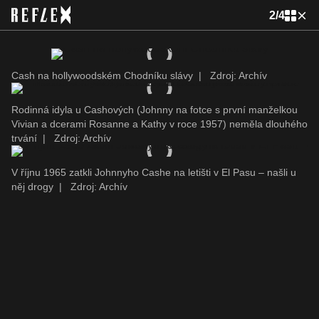
2
/
4
Cash na hollywoodském Chodníku slávy
|
Zdroj: Archív
Rodinná idyla u Cashových (Johnny na fotce s první manželkou
Vivian a dcerami Rosanne a Kathy v roce 1957) neměla dlouhého
trvání
|
Zdroj: Archív
V říjnu 1965 zatkli Johnnyho Cashe na letišti v El Pasu – našli u
něj drogy
|
Zdroj: Archív