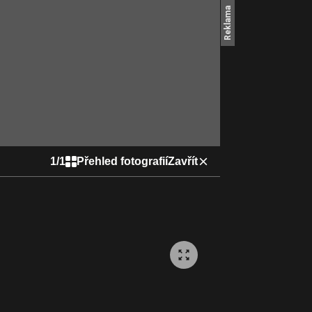
1
/
1
Přehled fotografií
Zavřít