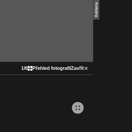
1
/
6
Přehled fotografií
Zavřít