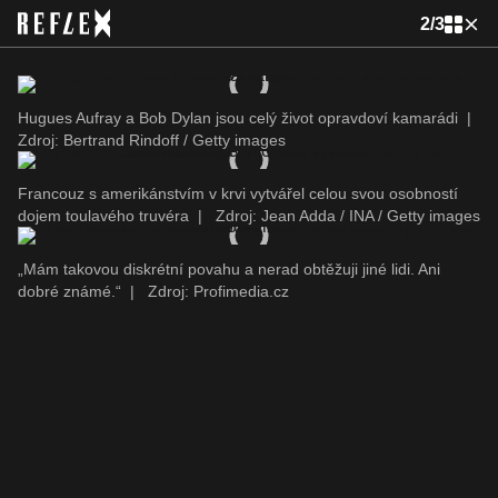
2
/
3
Hugues Aufray a Bob Dylan jsou celý život opravdoví kamarádi
|
Zdroj: Bertrand Rindoff / Getty images
Francouz s amerikánstvím v krvi vytvářel celou svou osobností
dojem toulavého truvéra
|
Zdroj: Jean Adda / INA / Getty images
„Mám takovou diskrétní povahu a nerad obtěžuji jiné lidi. Ani
dobré známé.“
|
Zdroj: Profimedia.cz