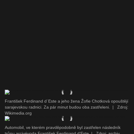
František Ferdinand d´Este a jeho žena Žofie Chotková opouštějí
sarajevskou radnici. Za pár minut budou oba zastřeleni.
|
Zdroj:
Wikimedia.org
Automobil, ve kterém pravděpodobně byl zastřelen následník
trůnu arcivévoda František Ferdinand d‘Este
|
Zdroj: archiv