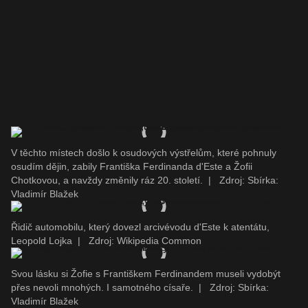
V těchto místech došlo k osudových výstřelům, které pohnuly
osudím dějin, zabily Františka Ferdinanda d'Este a Žofii
Chotkovou, a navždy změnily ráz 20. století.
|
Zdroj: Sbírka:
Vladimír Blažek
Řidič automobilu, který dovezl arcivévodu d'Este k atentátu,
Leopold Lojka
|
Zdroj: Wikipedia Common
Svou lásku si Žofie s Františkem Ferdinandem museli vydobýt
přes nevoli mnohých. I samotného císaře.
|
Zdroj: Sbírka:
Vladimír Blažek