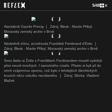
5
/
48
Atentátník Gavrilo Princip
|
Zdroj: Blesk - Martin Přibyl,
Moravský zemský archiv v Brně
Následník trůnu, arcivévoda František Ferdinand d‘Este.
|
Zdroj: Blesk - Martin Přibyl, Moravský zemský archiv v Brně
Svou lásku si Žofie s Františkem Ferdinandem museli vydobýt
přes nevoli mnohých. I samotného císaře. Přesto si byli až do
smrti vzájemnou oporou, což bylo v tehdejších šlechtických
kruzích něco vskutku nevídaného.
|
Zdroj: Sbírka: Vladimír
Blažek