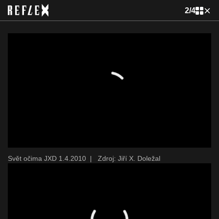
2
/
4
Svět očima JXD 1.4.2010
|
Zdroj: Jiří X. Doležal