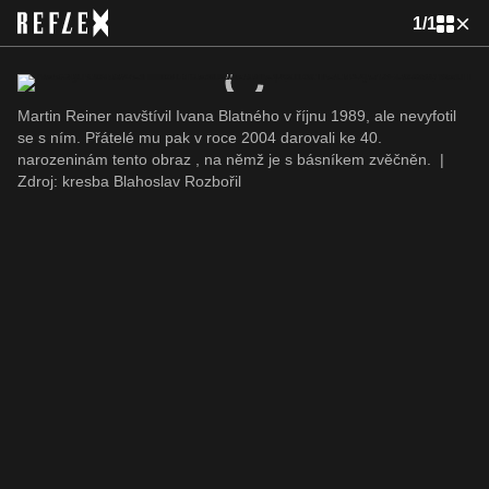
1
/
1
Martin Reiner navštívil Ivana Blatného v říjnu 1989, ale nevyfotil
se s ním. Přátelé mu pak v roce 2004 darovali ke 40.
narozeninám tento obraz , na němž je s básníkem zvěčněn.
|
Zdroj: kresba Blahoslav Rozbořil