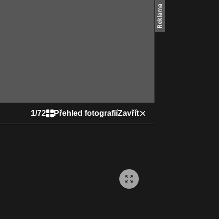
1
/
72
Přehled fotografií
Zavřít