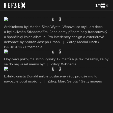
1
/
4
Architektem byl Marion Sims Wyeth. Věnoval se stylu art deco
a byl ovlivněn Středomořím. Jeho domy připomí­naly francouzský
a španělský kolonialismus. Pro interiérový design a exteriérové
dekorace byl vybrán Joseph Urban.
|
Zdroj: MediaPunch /
BACKGRID / Profimedia
Obývvací pokoj má strop vysoký 12 metrů a je tak rozsáhlý, že by
se do něj vešel menší byt
|
Zdroj: Wikipedia
Exhibicionista Donald miluje pozlacené věci, protože mu to
navozuje pocit úspěchu
|
Zdroj: Marc Serota / Getty images