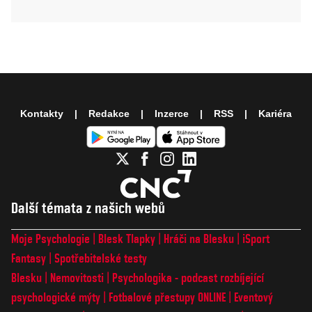
Kontakty
Redakce
Inzerce
RSS
Kariéra
Další témata z našich webů
Moje Psychologie
Blesk Tlapky
Hráči na Blesku
iSport
Fantasy
Spotřebitelské testy
Blesku
Nemovitosti
Psychologika - podcast rozbíjející
psychologické mýty
Fotbalové přestupy ONLINE
Eventový