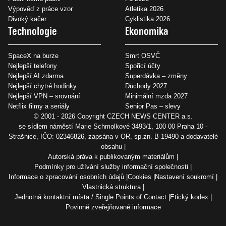
Výpověď z práce vzor
Atletika 2026
Divoký kačer
Cyklistika 2026
Technologie
Ekonomika
SpaceX na burze
Smrt OSVČ
Nejlepší telefony
Spořicí účty
Nejlepší AI zdarma
Superdávka – změny
Nejlepší chytré hodinky
Důchody 2027
Nejlepší VPN – srovnání
Minimální mzda 2027
Netflix filmy a seriály
Senior Pas – slevy
© 2001 - 2026 Copyright
CZECH NEWS CENTER a.s.
se sídlem náměstí Marie Schmolkové 3493/1, 100 00 Praha 10 -
Strašnice, IČO: 02346826, zapsána v OR, sp.zn. B 19490 a dodavatelé
obsahu
Autorská práva k publikovaným materiálům
Podmínky pro užívání služby informační společnosti
Informace o zpracování osobních údajů
Cookies
Nastavení soukromí
Vlastnická struktura
Jednotná kontaktní místa / Single Points of Contact
Etický kodex
Povinně zveřejňované informace