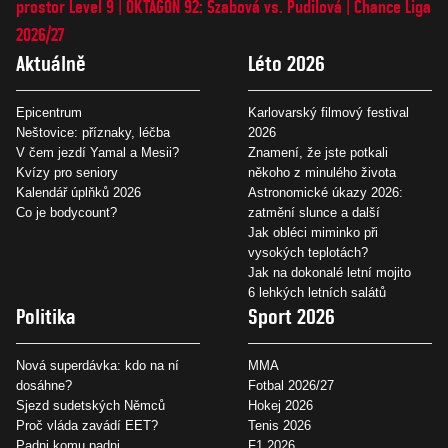
prostor Level 9
OKTAGON 92: Szabová vs. Pudilová
Chance Liga
2026/27
Aktuálně
Léto 2026
Epicentrum
Karlovarský filmový festival
Neštovice: příznaky, léčba
2026
V čem jezdí Yamal a Mesii?
Znamení, že jste potkali
Kvízy pro seniory
někoho z minulého života
Kalendář úplňků 2026
Astronomické úkazy 2026:
Co je bodycount?
zatmění slunce a další
Jak obléci miminko při
vysokých teplotách?
Jak na dokonalé letní mojito
6 lehkých letních salátů
Politika
Sport 2026
Nová superdávka: kdo na ní
MMA
dosáhne?
Fotbal 2026/27
Sjezd sudetských Němců
Hokej 2026
Proč vláda zavádí EET?
Tenis 2026
Padni komu padni
F1 2026