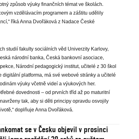
otný způsob ­výuky finančních témat ve školách.
covým vzdělávacím programem a záštitu udělily
financí,“ říká Anna Dvořáková z Nadace České
 studií fakulty sociálních věd Univerzity Karlovy,
 Česká národní banka, Česká bankovní asociace,
ekce, Národní pedagogický institut, učitelé z 30 škol
 digitální platforma, má své webové stránky a učitelé
hodinám výuky včetně videí a výukových her.
třebné dovednosti – od prvních tříd až po maturitní
navrženy tak, aby si děti principy opravdu osvojily
životě,“ doplňuje Anna Dvořáková.
ankomat se v Česku objevil v prosinci