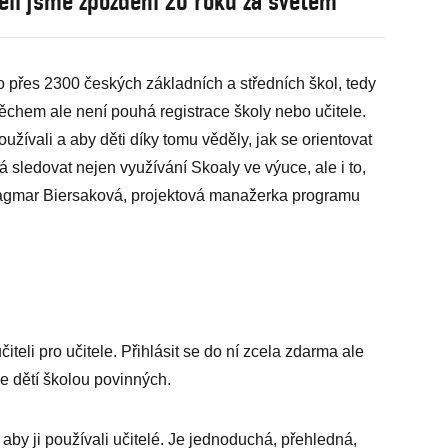
ěli jsme zpoždění 20 roků za světem
 přes 2300 českých základních a středních škol, tedy
ěchem ale není pouhá registrace školy nebo učitele.
oužívali a aby děti díky tomu věděly, jak se orientovat
 sledovat nejen využívání Skoaly ve ­výuce, ale i to,
Dagmar Biersaková, projektová manažerka programu
teli pro učitele. Přihlásit se do ní zcela zdarma ale
če dětí školou povinných.
aby ji používali učitelé. Je jednoduchá, přehledná,