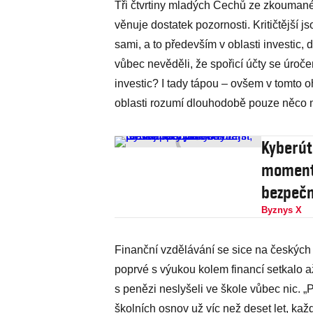
Tři čtvrtiny mladých Čechů ze zkoumanéh
věnuje dostatek pozornosti. Kritičtější j
sami, a to především v oblasti investic,
vůbec nevě­děli, že spořicí účty se úroče
investic? I tady tápou – ­ovšem v tomto 
oblasti rozumí dlouhodobě pouze něco m
Kyberúto
momente
bezpečn
Byznys X
Finanční vzdělávání se sice na českých 
poprvé s výukou kolem financí setkalo a
s penězi neslyšeli ve škole vůbec nic. „P
školních osnov už víc než deset let, kaž