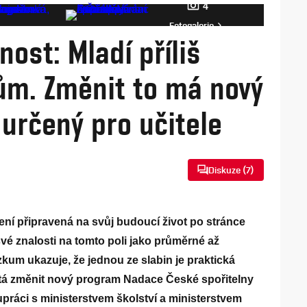
4
Fotogalerie
ost: Mladí příliš
ům. Změnit to má nový
určený pro učitele
Diskuze (
7
)
ení připravená na svůj budoucí život po stránce
vé znalosti na tomto poli jako průměrné až
um ukazuje, že jednou ze slabin je praktická
stá změnit nový program Nadace České spořitelny
práci s ministerstvem školství a ministerstvem