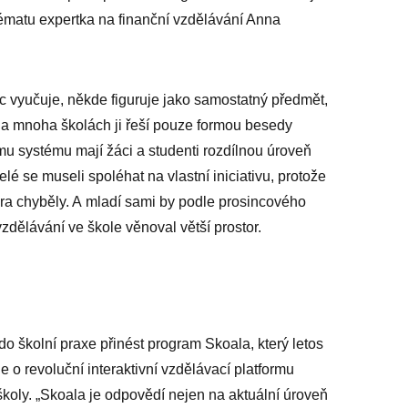
tématu expertka na finanční vzdělávání Anna
c vyučuje, někde figuruje jako samostatný předmět,
a mnoha školách ji řeší pouze formou besedy
mu systému mají žáci a studenti rozdílnou úroveň
itelé se museli spoléhat na vlastní iniciativu, protože
a chyběly. A mladí sami by podle prosincového
zdělávání ve škole věnoval větší prostor.
l do školní praxe přinést program Skoala, který letos
 o revoluční interaktivní vzdělávací platformu
koly. „­Skoala je odpovědí nejen na aktuální úroveň