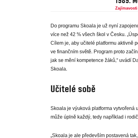
1989. M
Zajímavosti
Do programu Skoala je už nyní zapojeno
více než 42 % všech škol v Česku. „Úsp
Cílem je, aby učitelé platformu aktivně p
ve finančním světě. Program proto začíná
jak se mění kompetence žáků,“ uvádí ­
Skoala.
Učitelé sobě
Skoala je výuková platforma vytvořená uči
může úplně každý, tedy například i rodi
„Skoala je ale především postavená tak, 