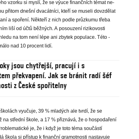
o vzorku si myslí, že se výuce finančních témat ne­
sou přitom dnešní dvacát­níci, kteří se museli dovzdělat
 daní a spoření. Někteří z nich podle průzkumu třeba
ním liší od účtů běžných. A posouzení rizikovosti
ohledu na tom není lépe ani zbytek populace. Této ­
álo nad 10 procent lidí.
ky jsou chytřejší, pracují i s
m překvapení. Jak se bránit radí šéf
osti z České spořitelny
školách vyučuje, 39 % mladých ale tvrdí, že se
ž na střední škole, a 17 % přiznává, že o hospodaření
roblematické je, že i když je toto téma součástí
dá škola si přístup k finanční gramotnosti nastavuje