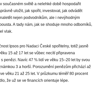
ak v současném světě a nelehké době hospodařit
správně uložit, jak spořit, investovat, jak odvádět
nenaletět nejen podvodníkům, ale i nevýhodným
spousta. A tady nám, jak se shoduje mnoho odborníků,
l vlak.
ost Ipsos pro Nadaci České spořitelny, totiž jasně
ěku 15 až 17 let se vůbec necítí připravena
 s penězi. Navíc 47 % lidí ve věku 15–20 let by svou
 známkou 3 a horší. Porozumění penězům přichází až
y ve věku 21 až 25 let. V průzkumu téměř 80 procent
o, že už se ve financích orien­tuje lépe.