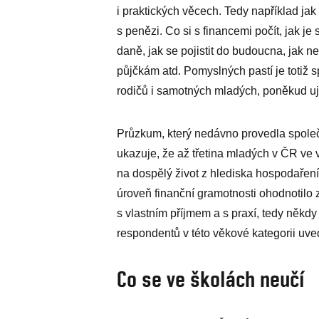
i praktických věcech. Tedy například j
s penězi. Co si s financemi počít, jak je 
daně, jak se pojistit do budoucna, jak 
půjčkám atd. Pomyslných pastí je totiž 
rodičů i samotných mladých, poněkud uje
Průzkum, který nedávno provedla společn
ukazuje, že až třetina mladých v ČR ve v
na dospělý život z hlediska hospodaření
úroveň finanční gramotnosti ohodnotilo
s vlastním příjmem a s praxí, tedy někd
respondentů v této věkové kategorii uvedl
Co se ve školách neučí