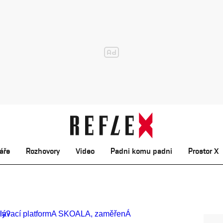
áře
Rozhovory
Video
Padni komu padni
Prostor X