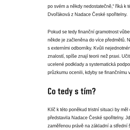
po svém a někdy nedostatečně,“ říká k 
Dvořáková z Nadace České spořitelny.
Pokud se tedy finanční gramotnost vůbe
někde je začleněna do více předmětů. N
s externími odborníky. Kvůli nejednotné
znalostí, spíše znají teorii než praxi. Uč
ucelené podklady a systematická podpor
průzkumu ocenili, kdyby se finančnímu v
Co tedy s tím?
Klíč k této poněkud tristní situaci by mě
představila Nadace České spořitelny. Jde
zaměřenou právě na základní a střední š