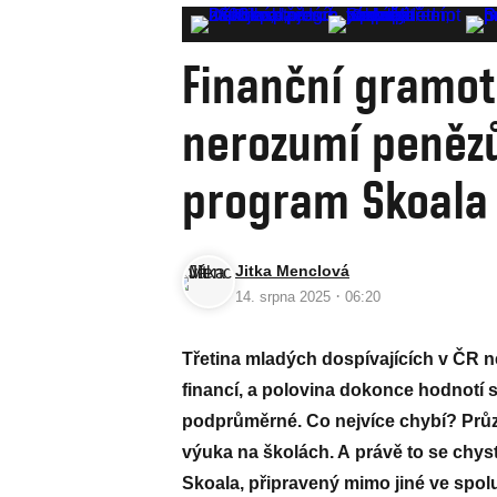
Finanční gramotn
nerozumí peněz
program Skoala 
Jitka Menclová
·
14. srpna 2025
06:20
Třetina mladých dospívajících v ČR n
financí, a polovina dokonce hodnotí s
podprůměrné. Co nejvíce chybí? Průzk
výuka na školách. A právě to se chy
Skoala, připravený mimo jiné ve spolu