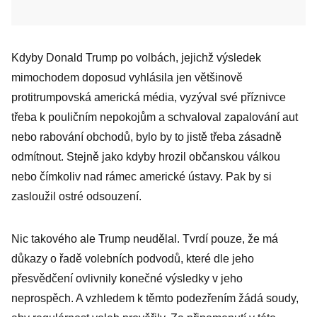
Kdyby Donald Trump po volbách, jejichž výsledek
mimochodem doposud vyhlásila jen většinově
protitrumpovská americká média, vyzýval své příznivce
třeba k pouličním nepokojům a schvaloval zapalování aut
nebo rabování obchodů, bylo by to jistě třeba zásadně
odmítnout. Stejně jako kdyby hrozil občanskou válkou
nebo čímkoliv nad rámec americké ústavy. Pak by si
zasloužil ostré odsouzení.
Nic takového ale Trump neudělal. Tvrdí pouze, že má
důkazy o řadě volebních podvodů, které dle jeho
přesvědčení ovlivnily konečné výsledky v jeho
neprospěch. A vzhledem k těmto podezřením žádá soudy,