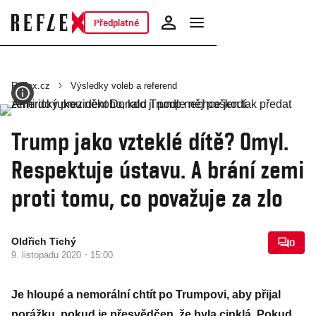
Předplatné
Reflex.cz
Výsledky voleb a referend
Trump jako vzteklé dítě? Omyl.
Respektuje ústavu. A brání zemi
proti tomu, co považuje za zlo
Oldřich Tichý
0
·
9. listopadu 2020
15:00
Je hloupé a nemorální chtít po Trumpovi, aby přijal
porážku, pokud je přesvědčen, že byla cinklá. Pokud