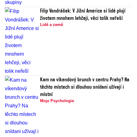
Filip Vondrášek: V Jižní Americe si lidé plují
životem mnohem lehčeji, věci tolik neřeší
Lidé a země
Kam na víkendový brunch v centru Prahy? Na
těchto místech si dlouhou snídani užívají i
místní
Moje Psychologie