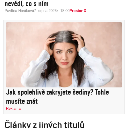
nevědí, co s ním
Pavlína Horáková
7. srpna 2026
18:00
Prostor X
Jak spolehlivě zakryjete šediny? Tohle
musíte znát
Reklama
Články z jiných titulů