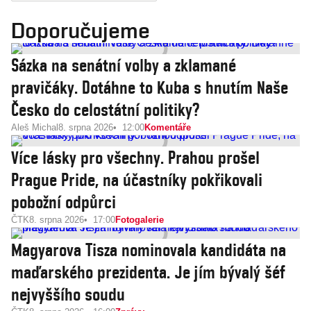
Doporučujeme
Sázka na senátní volby a zklamané
pravičáky. Dotáhne to Kuba s hnutím Naše
Česko do celostátní politiky?
Aleš Michal
8. srpna 2026
12:00
Komentáře
Více lásky pro všechny. Prahou prošel
Prague Pride, na účastníky pokřikovali
pobožní odpůrci
ČTK
8. srpna 2026
17:00
Fotogalerie
Magyarova Tisza nominovala kandidáta na
maďarského prezidenta. Je jím bývalý šéf
nejvyššího soudu