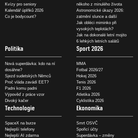
Kvízy pro seniory
někoho z minulého života
Kalendář úplňků 2026
Astronomické úkazy 2026:
Co je bodycount?
zatmění slunce a další
Jak obléci miminko při
vysokých teplotách?
Jak na dokonalé letní mojito
6 lehkých letních salátů
Politika
Sport 2026
Nová superdávka: kdo na ní
MMA
dosáhne?
Fotbal 2026/27
Sjezd sudetských Němců
Hokej 2026
Proč vláda zavádí EET?
Tenis 2026
Padni komu padni
F1 2026
Výpověď z práce vzor
Atletika 2026
Divoký kačer
Cyklistika 2026
Technologie
Ekonomika
SpaceX na burze
Smrt OSVČ
Nejlepší telefony
Spořicí účty
Nejlepší AI zdarma
Superdávka – změny