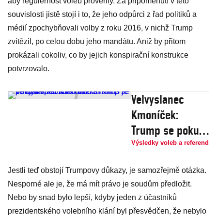
aby regulérnost voleb prověřily. Za připomenutí v této
souvislosti jistě stojí i to, že jeho odpůrci z řad politiků a
médií zpochybňovali volby z roku 2016, v nichž Trump
zvítězil, po celou dobu jeho mandátu. Aniž by přitom
prokázali cokoliv, co by jejich konspirační konstrukce
potvrzovalo.
Velvyslanec
Kmoníček:
Trump se pokusí
vrátit úder.
Výsledky voleb a referend
Socialismus je
Jestli teď obstojí Trumpovy důkazy, je samozřejmě otázka.
obvyklá politická
Nesporné ale je, že má mít právo je soudům předložit.
urážka
Nebo by snad bylo lepší, kdyby jeden z účastníků
prezidentského volebního klání byl přesvědčen, že nebylo