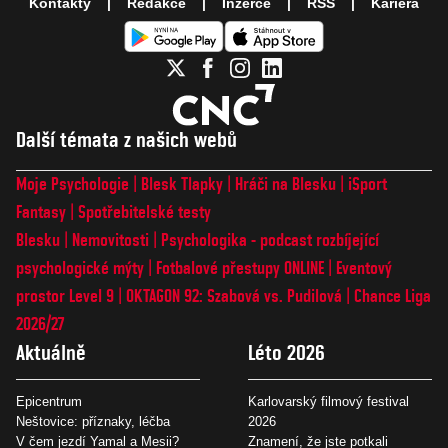
Kontakty
Redakce
Inzerce
RSS
Kariéra
Další témata z našich webů
Moje Psychologie
Blesk Tlapky
Hráči na Blesku
iSport
Fantasy
Spotřebitelské testy
Blesku
Nemovitosti
Psychologika - podcast rozbíjející
psychologické mýty
Fotbalové přestupy ONLINE
Eventový
prostor Level 9
OKTAGON 92: Szabová vs. Pudilová
Chance Liga
2026/27
Aktuálně
Léto 2026
Epicentrum
Karlovarský filmový festival
Neštovice: příznaky, léčba
2026
V čem jezdí Yamal a Mesii?
Znamení, že jste potkali