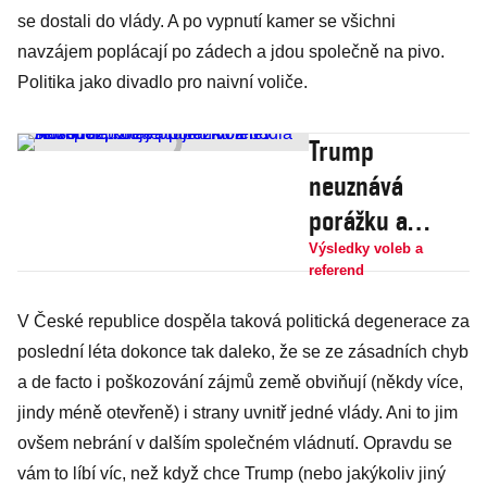
se dostali do vlády. A po vypnutí kamer se všichni
navzájem poplácají po zádech a jdou společně na pivo.
Politika jako divadlo pro naivní voliče.
Trump
neuznává
porážku a
hodlá se
Výsledky voleb a
referend
soudit, kde je
to jen možné.
V České republice dospěla taková politická degenerace za
poslední léta dokonce tak daleko, že se ze zásadních chyb
Nově rozporuje
a de facto i poškozování zájmů země obviňují (někdy více,
průběh voleb v
jindy méně otevřeně) i strany uvnitř jedné vlády. Ani to jim
Arizoně
ovšem nebrání v dalším společném vládnutí. Opravdu se
vám to líbí víc, než když chce Trump (nebo jakýkoliv jiný