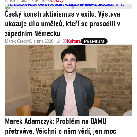
ČTK
8. srpna 2026
16:00
Zprávy
Český konstruktivismus v exilu. Výstava
ukazuje díla umělců, kteří se prosadili v
západním Německu
Marek Gregor
8. srpna 2026
14:00
Kultura
Marek Adamczyk: Problém na DAMU
přetrvává. Všichni o něm vědí, jen moc