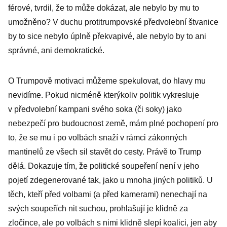
férové, tvrdil, že to může dokázat, ale nebylo by mu to
umožněno? V duchu protitrumpovské předvolební štvanice
by to sice nebylo úplně překvapivé, ale nebylo by to ani
správné, ani demokratické.
O Trumpově motivaci můžeme spekulovat, do hlavy mu
nevidíme. Pokud nicméně kterýkoliv politik vykresluje
v předvolební kampani svého soka (či soky) jako
nebezpečí pro budoucnost země, mám plné pochopení pro
to, že se mu i po volbách snaží v rámci zákonných
mantinelů ze všech sil stavět do cesty. Právě to Trump
dělá. Dokazuje tím, že politické soupeření není v jeho
pojetí zdegenerované tak, jako u mnoha jiných politiků. U
těch, kteří před volbami (a před kamerami) nenechají na
svých soupeřích nit suchou, prohlašují je klidně za
zločince, ale po volbách s nimi klidně slepí koalici, jen aby