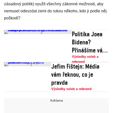
zásadový politik) využít všechny zákonné možnosti, aby
nemusel odevzdat zemi do rukou někoho, kdo ji podle něj
poškodí?
Politika Joea
Bidena?
Přinášíme vám
výběr
Výsledky voleb a
referend
Jefim Fištejn: Média
Bidenových
vám řeknou, co je
názorů na
pravda
často
diskutovaná
Výsledky voleb a referend
témata dnešní
doby