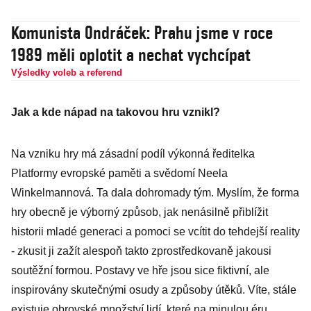
Komunista Ondráček: Prahu jsme v roce
1989 měli oplotit a nechat vychcípat
Výsledky voleb a referend
Jak a kde nápad na takovou hru vznikl?
Na vzniku hry má zásadní podíl výkonná ředitelka
Platformy evropské paměti a svědomí Neela
Winkelmannová. Ta dala dohromady tým. Myslím, že forma
hry obecně je výborný způsob, jak nenásilně přiblížit
historii mladé generaci a pomoci se vcítit do tehdejší reality
- zkusit ji zažít alespoň takto zprostředkovaně jakousi
soutěžní formou. Postavy ve hře jsou sice fiktivní, ale
inspirovány skutečnými osudy a způsoby útěků. Víte, stále
existuje obrovské množství lidí, které na minulou éru