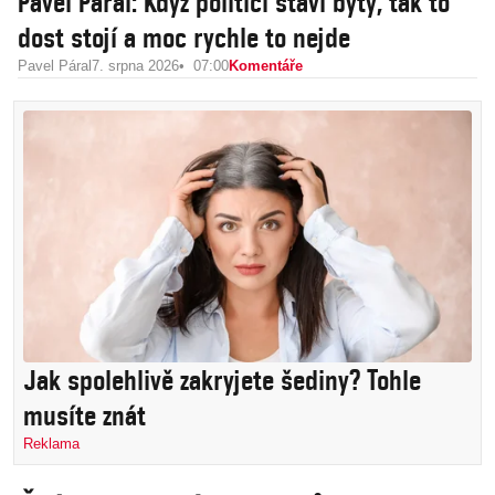
Pavel Páral: Když politici staví byty, tak to
dost stojí a moc rychle to nejde
Pavel Páral
7. srpna 2026
07:00
Komentáře
Jak spolehlivě zakryjete šediny? Tohle
musíte znát
Reklama