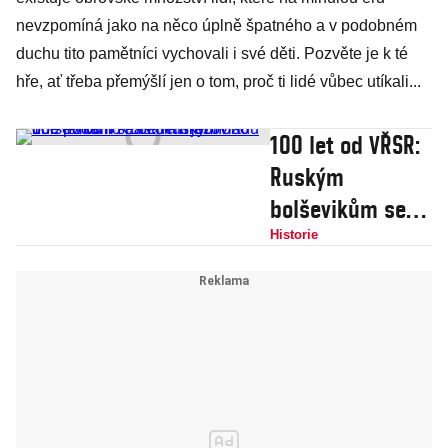
nevzpomíná jako na něco úplně špatného a v podobném
duchu tito pamětníci vychovali i své děti. Pozvěte je k té
hře, ať třeba přemýšlí jen o tom, proč ti lidé vůbec utíkali...
100 let od VŘSR:
Ruským
bolševikům se
během jednoho
Historie
dne podařilo
nastolit
hrůzovládu