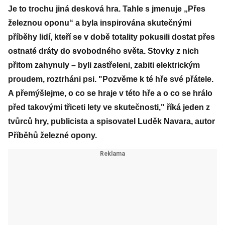
Je to trochu jiná desková hra. Tahle s jmenuje „Přes
železnou oponu“ a byla inspirována skutečnými
příběhy lidí, kteří se v době totality pokusili dostat přes
ostnaté dráty do svobodného světa. Stovky z nich
přitom zahynuly – byli zastřeleni, zabiti elektrickým
proudem, roztrháni psi. "Pozvěme k té hře své přátele.
A přemýšlejme, o co se hraje v této hře a o co se hrálo
před takovými třiceti lety ve skutečnosti," říká jeden z
tvůrců hry, publicista a spisovatel Luděk Navara, autor
Příběhů železné opony.