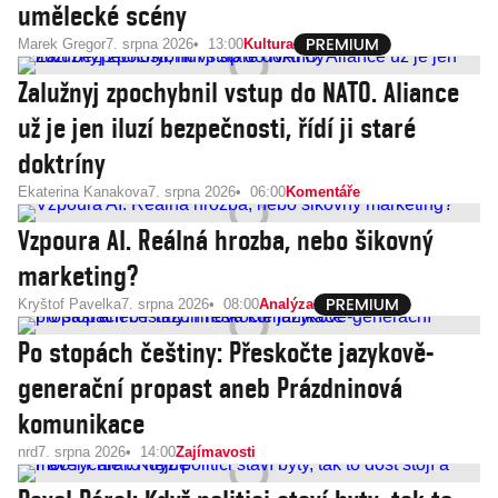
umělecké scény
Marek Gregor
7. srpna 2026
13:00
Kultura
Zalužnyj zpochybnil vstup do NATO. Aliance
už je jen iluzí bezpečnosti, řídí ji staré
doktríny
Ekaterina Kanakova
7. srpna 2026
06:00
Komentáře
Vzpoura AI. Reálná hrozba, nebo šikovný
marketing?
Kryštof Pavelka
7. srpna 2026
08:00
Analýza
Po stopách češtiny: Přeskočte jazykově-
generační propast aneb Prázdninová
komunikace
nrd
7. srpna 2026
14:00
Zajímavosti