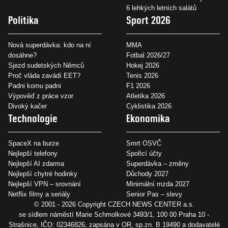
6 lehkých letních salátů
Politika
Sport 2026
Nová superdávka: kdo na ní
MMA
dosáhne?
Fotbal 2026/27
Sjezd sudetských Němců
Hokej 2026
Proč vláda zavádí EET?
Tenis 2026
Padni komu padni
F1 2026
Výpověď z práce vzor
Atletika 2026
Divoký kačer
Cyklistika 2026
Technologie
Ekonomika
SpaceX na burze
Smrt OSVČ
Nejlepší telefony
Spořicí účty
Nejlepší AI zdarma
Superdávka – změny
Nejlepší chytré hodinky
Důchody 2027
Nejlepší VPN – srovnání
Minimální mzda 2027
Netflix filmy a seriály
Senior Pas – slevy
© 2001 - 2026 Copyright
CZECH NEWS CENTER a.s.
se sídlem náměstí Marie Schmolkové 3493/1, 100 00 Praha 10 -
Strašnice, IČO: 02346826, zapsána v OR, sp.zn. B 19490 a dodavatelé