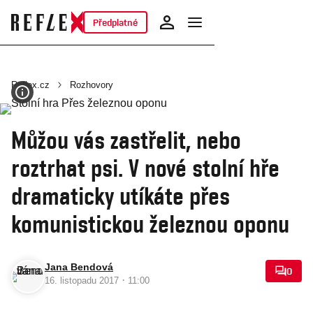
Předplatné
Reflex.cz
Rozhovory
Můžou vás zastřelit, nebo
roztrhat psi. V nové stolní hře
dramaticky utíkáte přes
komunistickou železnou oponu
Jana Bendová
0
·
16. listopadu 2017
11:00