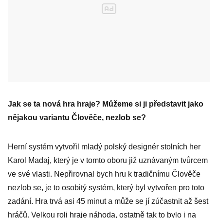
Jak se ta nová hra hraje? Můžeme si ji představit jako
nějakou variantu Člověče, nezlob se?
Herní systém vytvořil mladý polský designér stolních her
Karol Madaj, který je v tomto oboru již uznávaným tvůrcem
ve své vlasti. Nepřirovnal bych hru k tradičnímu Člověče
nezlob se, je to osobitý systém, který byl vytvořen pro toto
zadání. Hra trvá asi 45 minut a může se jí zúčastnit až šest
hráčů. Velkou roli hraje náhoda, ostatně tak to bylo i na