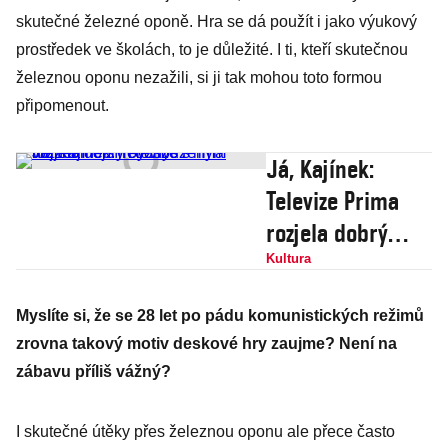
skutečné železné oponě. Hra se dá použít i jako výukový
prostředek ve školách, to je důležité. I ti, kteří skutečnou
železnou oponu nezažili, si ji tak mohou toto formou
připomenout.
Já, Kajínek:
Televize Prima
rozjela dobrý
byznys s
Kultura
nejznámějším
Myslíte si, že se 28 let po pádu komunistických režimů
odsouzeným
zrovna takový motiv deskové hry zaujme? Není na
vrahem
zábavu příliš vážný?
I skutečné útěky přes železnou oponu ale přece často