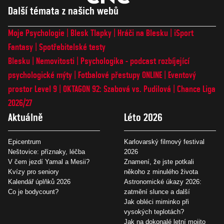
Další témata z našich webů
Moje Psychologie
Blesk Tlapky
Hráči na Blesku
iSport
Fantasy
Spotřebitelské testy
Blesku
Nemovitosti
Psychologika - podcast rozbíjející
psychologické mýty
Fotbalové přestupy ONLINE
Eventový
prostor Level 9
OKTAGON 92: Szabová vs. Pudilová
Chance Liga
2026/27
Aktuálně
Léto 2026
Epicentrum
Karlovarský filmový festival
Neštovice: příznaky, léčba
2026
V čem jezdí Yamal a Mesii?
Znamení, že jste potkali
Kvízy pro seniory
někoho z minulého života
Kalendář úplňků 2026
Astronomické úkazy 2026:
Co je bodycount?
zatmění slunce a další
Jak obléci miminko při
vysokých teplotách?
Jak na dokonalé letní mojito