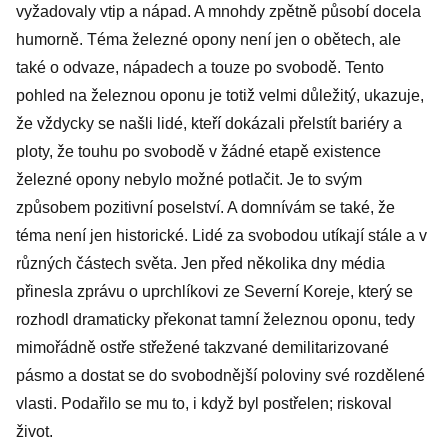
vyžadovaly vtip a nápad. A mnohdy zpětně působí docela
humorně. Téma železné opony není jen o obětech, ale
také o odvaze, nápadech a touze po svobodě. Tento
pohled na železnou oponu je totiž velmi důležitý, ukazuje,
že vždycky se našli lidé, kteří dokázali přelstít bariéry a
ploty, že touhu po svobodě v žádné etapě existence
železné opony nebylo možné potlačit. Je to svým
způsobem pozitivní poselství. A domnívám se také, že
téma není jen historické. Lidé za svobodou utíkají stále a v
různých částech světa. Jen před několika dny média
přinesla zprávu o uprchlíkovi ze Severní Koreje, který se
rozhodl dramaticky překonat tamní železnou oponu, tedy
mimořádně ostře střežené takzvané demilitarizované
pásmo a dostat se do svobodnější poloviny své rozdělené
vlasti. Podařilo se mu to, i když byl postřelen; riskoval
život.