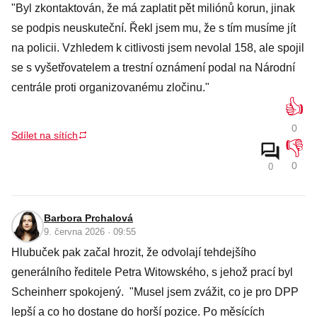
"Byl zkontaktován, že má zaplatit pět miliónů korun, jinak
se podpis neuskuteční. Řekl jsem mu, že s tím musíme jít
na policii. Vzhledem k citlivosti jsem nevolal 158, ale spojil
se s vyšetřovatelem a trestní oznámení podal na Národní
centrále proti organizovanému zločinu."
👍
0
Sdílet na sítích
👎
0
0
Barbora Prchalová
9. června 2026 · 09:55
Hlubuček pak začal hrozit, že odvolají tehdejšího
generálního ředitele Petra Witowského, s jehož prací byl
Scheinherr spokojený. "Musel jsem zvážit, co je pro DPP
lepší a co ho dostane do horší pozice. Po měsících