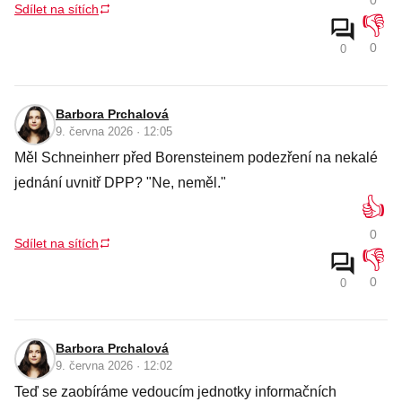
0
Sdílet na sítích
👎
0
0
Barbora Prchalová
9. června 2026 · 12:05
Měl Schneinherr před Borensteinem podezření na nekalé
jednání uvnitř DPP? "Ne, neměl."
👍
0
Sdílet na sítích
👎
0
0
Barbora Prchalová
9. června 2026 · 12:02
Teď se zaobíráme vedoucím jednotky informačních