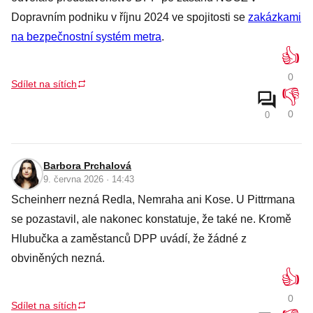
Dopravním podniku v říjnu 2024 ve spojitosti se
zakázkami
na bezpečnostní systém metra
.
👍
0
Sdílet na sítích
👎
0
0
Barbora Prchalová
9. června 2026 · 14:43
Scheinherr nezná Redla, Nemraha ani Kose. U Pittrmana
se pozastavil, ale nakonec konstatuje, že také ne. Kromě
Hlubučka a zaměstanců DPP uvádí, že žádné z
obviněných nezná.
👍
0
Sdílet na sítích