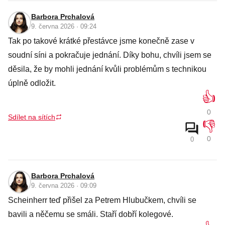
Barbora Prchalová
9. června 2026 · 09:24
Tak po takové krátké přestávce jsme konečně zase v
soudní síni a pokračuje jednání. Díky bohu, chvíli jsem se
děsila, že by mohli jednání kvůli problémům s technikou
úplně odložit.
👍
0
Sdílet na sítích
👎
0
0
Barbora Prchalová
9. června 2026 · 09:09
Scheinherr teď přišel za Petrem Hlubučkem, chvíli se
bavili a něčemu se smáli. Staří dobří kolegové.