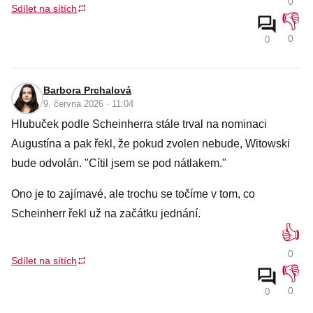
0
Sdílet na sítích
👎
0
0
Barbora Prchalová
9. června 2026 · 11:04
Hlubuček podle Scheinherra stále trval na nominaci
Augustína a pak řekl, že pokud zvolen nebude, Witowski
bude odvolán. "Cítil jsem se pod nátlakem."
Ono je to zajímavé, ale trochu se točíme v tom, co
Scheinherr řekl už na začátku jednání.
👍
0
Sdílet na sítích
👎
0
0