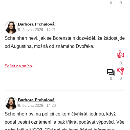
0
0
Barbora Prchalová
9. června 2026 · 14:21
Scheinherr neví, jak se Borenstein dozvěděl, že žádost jde
od Augustína, možná od známého Dvořáka.
👍
0
Sdílet na sítích
👎
0
0
Barbora Prchalová
9. června 2026 · 14:20
Scheinherr byl na policii celkem čtyřikrát: jednou, když
podal trestní oznámení, a pak třikrát podávat výpověď. Vše