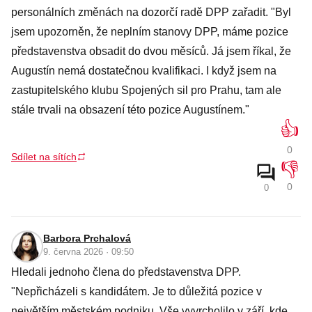
personálních změnách na dozorčí radě DPP zařadit. "Byl
jsem upozorněn, že neplním stanovy DPP, máme pozice
představenstva obsadit do dvou měsíců. Já jsem říkal, že
Augustín nemá dostatečnou kvalifikaci. I když jsem na
zastupitelského klubu Spojených sil pro Prahu, tam ale
stále trvali na obsazení této pozice Augustínem."
👍
0
Sdílet na sítích
👎
0
0
Barbora Prchalová
9. června 2026 · 09:50
Hledali jednoho člena do představenstva DPP.
"Nepřicházeli s kandidátem. Je to důležitá pozice v
největším městském podniku. Vše vyvrcholilo v září, kde