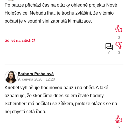
Po pauze přichází čas na otázky ohledně projektu Nové
Holešovice. Nebudu lhát, je trochu zvláštní, že v tomto
počasí je v soudní síni zapnutá klimatizace.
👍
0
Sdílet na sítích
👎
0
0
Barbora Prchalová
9. června 2026 · 12:20
Kriebel vyhlašuje hodinovou pauzu na oběd. A také
oznamuje, že skončíme dnes kolem čtvrté hodiny.
Scheinherr má počítat i se zítřkem, protože otázek se na
něj chystá celá řada.
👍