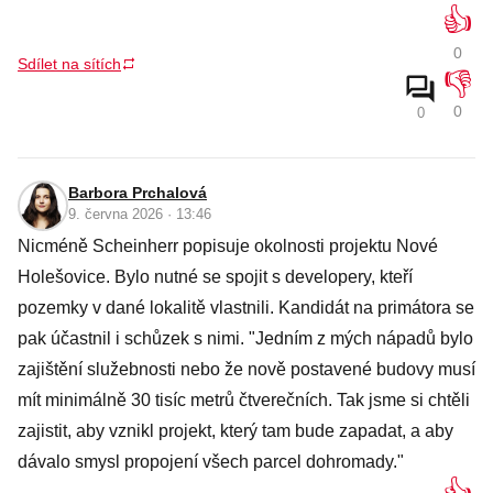
👍
0
Sdílet na sítích
👎
0
0
Barbora Prchalová
9. června 2026 · 13:46
Nicméně Scheinherr popisuje okolnosti projektu Nové
Holešovice. Bylo nutné se spojit s developery, kteří
pozemky v dané lokalitě vlastnili. Kandidát na primátora se
pak účastnil i schůzek s nimi. "Jedním z mých nápadů bylo
zajištění služebnosti nebo že nově postavené budovy musí
mít minimálně 30 tisíc metrů čtverečních. Tak jsme si chtěli
zajistit, aby vznikl projekt, který tam bude zapadat, a aby
dávalo smysl propojení všech parcel dohromady."