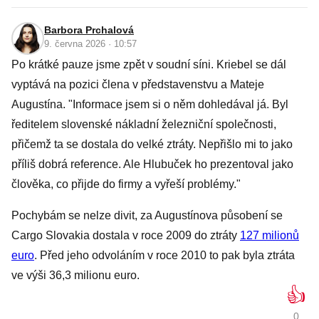
Barbora Prchalová
9. června 2026 · 10:57
Po krátké pauze jsme zpět v soudní síni. Kriebel se dál
vyptává na pozici člena v představenstvu a Mateje
Augustína. "Informace jsem si o něm dohledával já. Byl
ředitelem slovenské nákladní železniční společnosti,
přičemž ta se dostala do velké ztráty. Nepřišlo mi to jako
příliš dobrá reference. Ale Hlubuček ho prezentoval jako
člověka, co přijde do firmy a vyřeší problémy."
Pochybám se nelze divit, za Augustínova působení se
Cargo Slovakia dostala v roce 2009 do ztráty
127 milionů
euro
. Před jeho odvoláním v roce 2010 to pak byla ztráta
ve výši 36,3 milionu euro.
👍
0