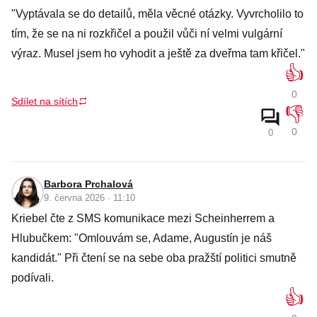
"Vyptávala se do detailů, měla věcné otázky. Vyvrcholilo to
tím, že se na ni rozkřičel a použil vůči ní velmi vulgární
výraz. Musel jsem ho vyhodit a ještě za dveřma tam křičel."
👍
0
Sdílet na sítích
👎
0
0
Barbora Prchalová
9. června 2026 · 11:10
Kriebel čte z SMS komunikace mezi Scheinherrem a
Hlubučkem: "Omlouvám se, Adame, Augustín je náš
kandidát." Při čtení se na sebe oba pražští politici smutně
podívali.
👍