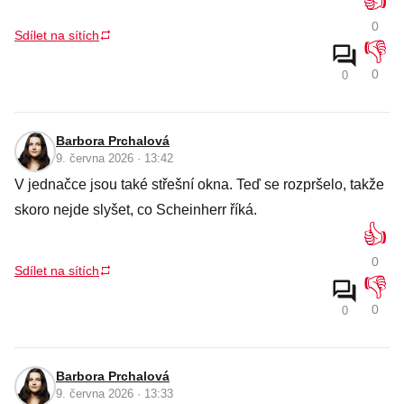
👍
0
Sdílet na sítích
👎
0
0
Barbora Prchalová
9. června 2026 · 13:42
V jednačce jsou také střešní okna. Teď se rozpršelo, takže
skoro nejde slyšet, co Scheinherr říká.
👍
0
Sdílet na sítích
👎
0
0
Barbora Prchalová
9. června 2026 · 13:33