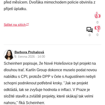
před měsícem. Dvořáka mimochodem policie obvinila z
přijetí úplatku.
👍
0
Sdílet na sítích
👎
0
0
Barbora Prchalová
9. června 2026 · 14:00
Scheinherr popisuje, že Nové Holešovice byl projekt na
dlouhou trať. Karlín Group dokonce muselo podat novou
nabídku s CPI, protože DPP v čele s Augustínem nebyli
schopni podniknout potřebné kroky. "Jak se projekt
odkládá, tak se zvyšuje hodnota o inflaci. V Praze je
složité stavět a zvláště projekty, které skákají tak velmi
nahoru," říká Scheinherr.