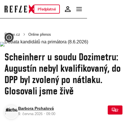
Předplatné
Reflex.cz
Online přenos
Scheinherr u soudu Dozimetru:
Augustín nebyl kvalifikovaný, do
DPP byl zvolený po nátlaku.
Glosovali jsme živě
Barbora Prchalová
2
·
9. června 2026
09:00