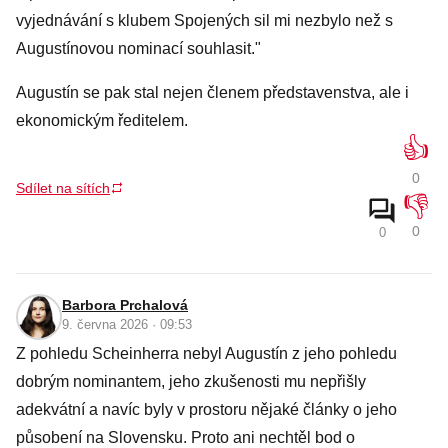
vyjednávání s klubem Spojených sil mi nezbylo než s
Augustínovou nominací souhlasit."
Augustín se pak stal nejen členem představenstva, ale i
ekonomickým ředitelem.
👍
0
Sdílet na sítích
👎
0
0
Barbora Prchalová
9. června 2026 · 09:53
Z pohledu Scheinherra nebyl Augustín z jeho pohledu
dobrým nominantem, jeho zkušenosti mu nepřišly
adekvátní a navíc byly v prostoru nějaké články o jeho
působení na Slovensku. Proto ani nechtěl bod o