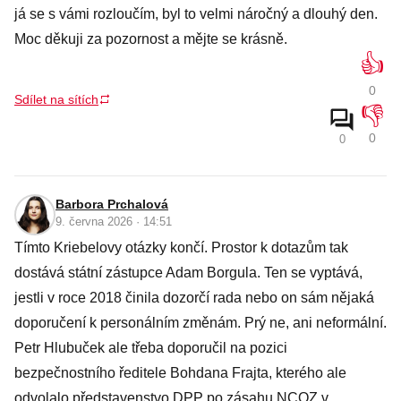
já se s vámi rozloučím, byl to velmi náročný a dlouhý den.
Moc děkuji za pozornost a mějte se krásně.
👍
0
Sdílet na sítích
👎
0
0
Barbora Prchalová
9. června 2026 · 14:51
Tímto Kriebelovy otázky končí. Prostor k dotazům tak
dostává státní zástupce Adam Borgula. Ten se vyptává,
jestli v roce 2018 činila dozorčí rada nebo on sám nějaká
doporučení k personálním změnám. Prý ne, ani neformální.
Petr Hlubuček ale třeba doporučil na pozici
bezpečnostního ředitele Bohdana Frajta, kterého ale
odvolalo představenstvo DPP po zásahu NCOZ v