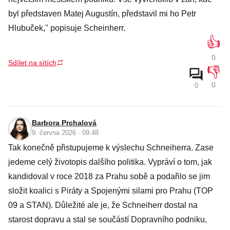
byl představen Matej Augustín, představil mi ho Petr
Hlubuček," popisuje Scheinherr.
👍
0
Sdílet na sítích
👎
0
0
Barbora Prchalová
9. června 2026 · 09:48
Tak konečně přistupujeme k výslechu Schneiherra. Zase
jedeme celý životopis dalšího politika. Vypráví o tom, jak
kandidoval v roce 2018 za Prahu sobě a podařilo se jim
složit koalici s Piráty a Spojenými silami pro Prahu (TOP
09 a STAN). Důležité ale je, že Schneiherr dostal na
starost dopravu a stal se součástí Dopravního podniku,