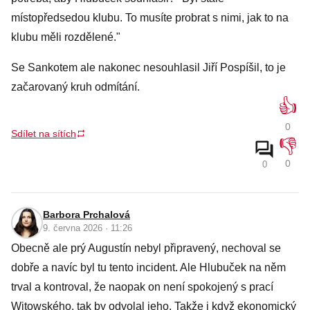
místopředsedou klubu. To musíte probrat s nimi, jak to na
klubu měli rozdělené."
Se Sankotem ale nakonec nesouhlasil Jiří Pospíšil, to je
začarovaný kruh odmítání.
👍
0
Sdílet na sítích
👎
0
0
Barbora Prchalová
9. června 2026 · 11:26
Obecně ale prý Augustín nebyl připravený, nechoval se
dobře a navíc byl tu tento incident. Ale Hlubuček na něm
trval a kontroval, že naopak on není spokojený s prací
Witowského, tak by odvolal jeho. Takže i když ekonomický