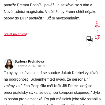
protože Fremra Pospíšil pověřil, a setkával se s ním v
Nové radnici magistrátu. Viděl, že by Fremr chtěl nějaké
osoby do DPP protlačit? "Už si nevzpomínám."
👍
0
Sdílet na sítích
👎
0
0
Barbora Prchalová
9. června 2026 · 10:09
To by bylo k úvodu, teď se soudce Jakub Kriebel vyptává
na podrobnosti. Scheinherr teď uvádí, že personální
změny za Jiřího Pospíšila měl řešit Jiří Fremr, který se
přeci přátelsky stýkal se údajnou korupční skupinou. "Byla
to osoba problematická. Po pár měsících jeho vliv oslabil a