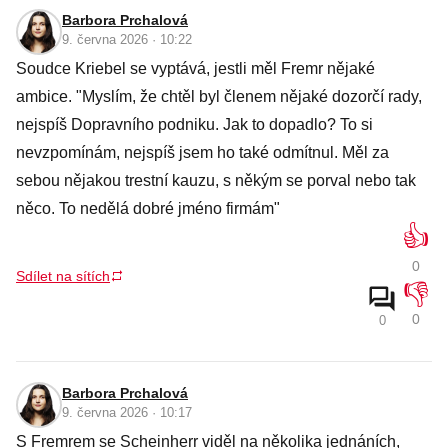
Barbora Prchalová
9. června 2026 · 10:22
Soudce Kriebel se vyptává, jestli měl Fremr nějaké
ambice. "Myslím, že chtěl byl členem nějaké dozorčí rady,
nejspíš Dopravního podniku. Jak to dopadlo? To si
nevzpomínám, nejspíš jsem ho také odmítnul. Měl za
sebou nějakou trestní kauzu, s někým se porval nebo tak
něco. To nedělá dobré jméno firmám"
👍
0
Sdílet na sítích
👎
0
0
Barbora Prchalová
9. června 2026 · 10:17
S Fremrem se Scheinherr viděl na několika jednáních,