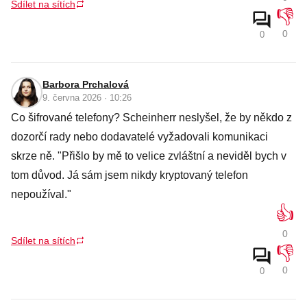
Sdílet na sítích
👎
0
0
Barbora Prchalová
9. června 2026 · 10:26
Co šifrované telefony? Scheinherr neslyšel, že by někdo z
dozorčí rady nebo dodavatelé vyžadovali komunikaci
skrze ně. "Přišlo by mě to velice zvláštní a neviděl bych v
tom důvod. Já sám jsem nikdy kryptovaný telefon
nepoužíval."
👍
0
Sdílet na sítích
👎
0
0