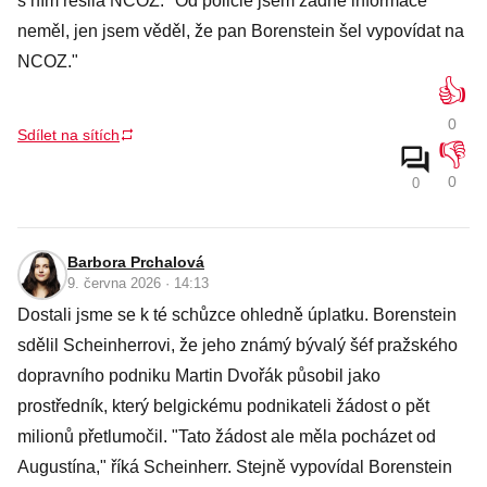
s ním řešila NCOZ. "Od policie jsem žádné informace
neměl, jen jsem věděl, že pan Borenstein šel vypovídat na
NCOZ."
👍
0
Sdílet na sítích
👎
0
0
Barbora Prchalová
9. června 2026 · 14:13
Dostali jsme se k té schůzce ohledně úplatku. Borenstein
sdělil Scheinherrovi, že jeho známý bývalý šéf pražského
dopravního podniku Martin Dvořák působil jako
prostředník, který belgickému podnikateli žádost o pět
milionů přetlumočil. "Tato žádost ale měla pocházet od
Augustína," říká Scheinherr. Stejně vypovídal Borenstein