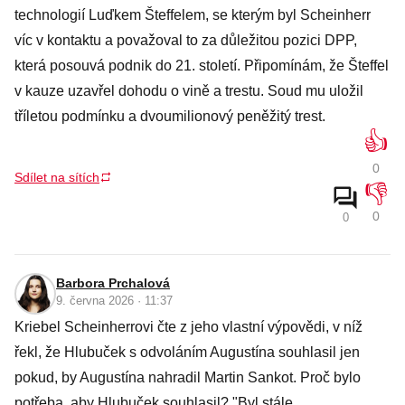
technologií Luďkem Šteffelem, se kterým byl Scheinherr
víc v kontaktu a považoval to za důležitou pozici DPP,
která posouvá podnik do 21. století. Připomínám, že Šteffel
v kauze uzavřel dohodu o vině a trestu. Soud mu uložil
tříletou podmínku a dvoumilionový peněžitý trest.
👍
0
Sdílet na sítích
👎
0
0
Barbora Prchalová
9. června 2026 · 11:37
Kriebel Scheinherrovi čte z jeho vlastní výpovědi, v níž
řekl, že Hlubuček s odvoláním Augustína souhlasil jen
pokud, by Augustína nahradil Martin Sankot. Proč bylo
potřeba, aby Hlubuček souhlasil? "Byl stále