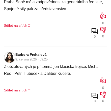
Praha Sobě měla zodpovědnost za generálního ředitele,
Spojené síly pak za představenstvo.
👍
0
Sdílet na sítích
👎
0
0
Barbora Prchalová
9. června 2026 · 09:25
Z obžalovaných je přítomná jen klasická trojice: Michal
Redl, Petr Hlubuček a Dalibor Kučera.
👍
0
Sdílet na sítích
👎
0
0