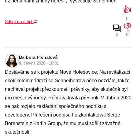
už personální změny neřešil," vysvětluje Scheinherr.
👍
0
Sdílet na sítích
👎
0
0
Barbora Prchalová
9. června 2026 · 10:01
Dostáváme se k projektu Nové Holešovice. Na revitalizaci
okolí kolem nádraží se Schneiherrovi něco nezdálo, takže
nechával projekt přezkoumat i právníky, aby skutečně byl
pro město výhodný. Příprava trvala přes rok. V dubnu 2020
se pak rozjelo zakládání společného podniku s
developery. Při řešení podpisu ho zkontaktoval Serge
Borenstein z Karlín Group, že mu musí sdělit závažné
skutečnosti.