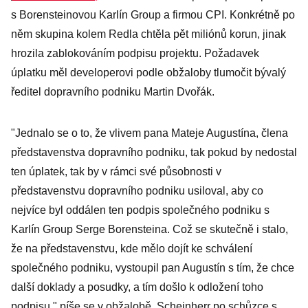
s Borensteinovou Karlín Group a firmou CPI. Konkrétně po
něm skupina kolem Redla chtěla pět miliónů korun, jinak
hrozila zablokováním podpisu projektu. Požadavek
úplatku měl developerovi podle obžaloby tlumočit bývalý
ředitel dopravního podniku Martin Dvořák.
"Jednalo se o to, že vlivem pana Mateje Augustína, člena
představenstva dopravního podniku, tak pokud by nedostal
ten úplatek, tak by v rámci své působnosti v
představenstvu dopravního podniku usiloval, aby co
nejvíce byl oddálen ten podpis společného podniku s
Karlín Group Serge Borensteina. Což se skutečně i stalo,
že na představenstvu, kde mělo dojít ke schválení
společného podniku, vystoupil pan Augustín s tím, že chce
další doklady a posudky, a tím došlo k odložení toho
podpisu," píše se v obžalobě. Scheinherr po schůzce s