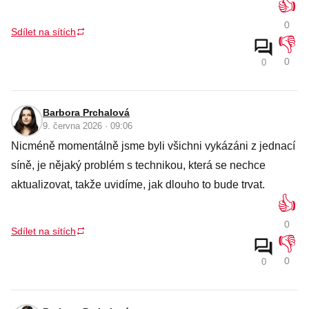
👍
0
Sdílet na sítích
👎
0
0
Barbora Prchalová
9. června 2026 · 09:06
Nicméně momentálně jsme byli všichni vykázáni z jednací
síně, je nějaký problém s technikou, která se nechce
aktualizovat, takže uvidíme, jak dlouho to bude trvat.
👍
0
Sdílet na sítích
👎
0
0