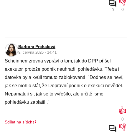
👎
0
0
Barbora Prchalová
9. června 2026 · 14:41
Scheinherr zrovna vypráví o tom, jak do DPP přišel
exekutor, protože podnik neuhradil pohledávku. Třeba i
datovka byla kvůli tomuto zablokovaná. "Dodnes se neví,
jak se mohlo stát, že Dopravní podnik o exekuci nevěděl.
Nepamatuji si, jak se to vyřešilo, ale určitě jsme
pohledávku zaplatili."
👍
0
Sdílet na sítích
👎