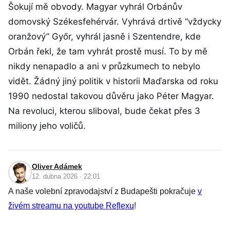
Šokují mě obvody. Magyar vyhrál Orbánův
domovský Székesfehérvár. Vyhrává drtivě “vždycky
oranžový” Győr, vyhrál jasně i Szentendre, kde
Orbán řekl, že tam vyhrát prostě musí. To by mě
nikdy nenapadlo a ani v průzkumech to nebylo
vidět. Žádný jiný politik v historii Maďarska od roku
1990 nedostal takovou důvěru jako Péter Magyar.
Na revoluci, kterou sliboval, bude čekat přes 3
miliony jeho voličů.
Oliver Adámek
12. dubna 2026 · 22:01
A naše volební zpravodajství z Budapešti pokračuje
v
živém streamu na youtube Reflexu
!