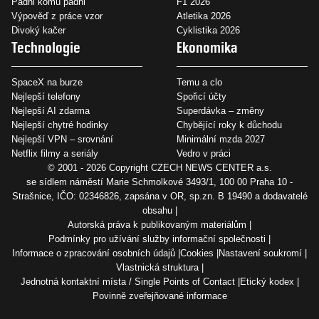
Padni komu padni
F1 2026
Výpověď z práce vzor
Atletika 2026
Divoký kačer
Cyklistika 2026
Technologie
Ekonomika
SpaceX na burze
Temu a clo
Nejlepší telefony
Spořicí účty
Nejlepší AI zdarma
Superdávka – změny
Nejlepší chytré hodinky
Chybějící roky k důchodu
Nejlepší VPN – srovnání
Minimální mzda 2027
Netflix filmy a seriály
Vedro v práci
© 2001 - 2026 Copyright
CZECH NEWS CENTER a.s.
se sídlem náměstí Marie Schmolkové 3493/1, 100 00 Praha 10 -
Strašnice, IČO: 02346826, zapsána v OR, sp.zn. B 19490 a dodavatelé
obsahu
Autorská práva k publikovaným materiálům
Podmínky pro užívání služby informační společnosti
Informace o zpracování osobních údajů
Cookies
Nastavení soukromí
Vlastnická struktura
Jednotná kontaktní místa / Single Points of Contact
Etický kodex
Povinně zveřejňované informace