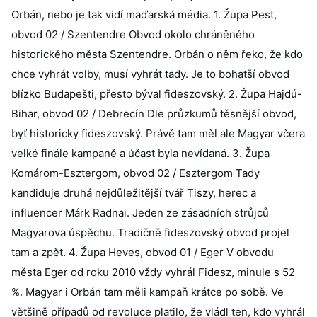
Orbán, nebo je tak vidí maďarská média. 1. Župa Pest,
obvod 02 / Szentendre Obvod okolo chráněného
historického města Szentendre. Orbán o něm řeko, že kdo
chce vyhrát volby, musí vyhrát tady. Je to bohatší obvod
blízko Budapešti, přesto býval fideszovský. 2. Župa Hajdú-
Bihar, obvod 02 / Debrecín Dle průzkumů těsnější obvod,
byť historicky fideszovský. Právě tam měl ale Magyar včera
velké finále kampaně a účast byla nevídaná. 3. Župa
Komárom-Esztergom, obvod 02 / Esztergom Tady
kandiduje druhá nejdůležitější tvář Tiszy, herec a
influencer Márk Radnai. Jeden ze zásadních strůjců
Magyarova úspěchu. Tradičně fideszovský obvod projel
tam a zpět. 4. Župa Heves, obvod 01 / Eger V obvodu
města Eger od roku 2010 vždy vyhrál Fidesz, minule s 52
%. Magyar i Orbán tam měli kampaň krátce po sobě. Ve
většině případů od revoluce platilo, že vládl ten, kdo vyhrál