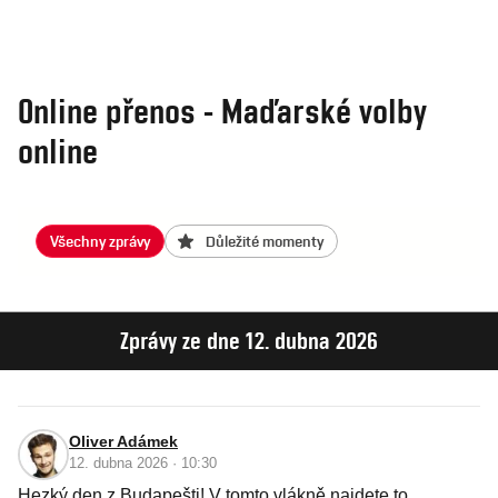
Online přenos - Maďarské volby
online
Všechny zprávy
Důležité momenty
Zprávy ze dne 12. dubna 2026
Oliver Adámek
12. dubna 2026 · 10:30
Hezký den z Budapešti! V tomto vlákně najdete to