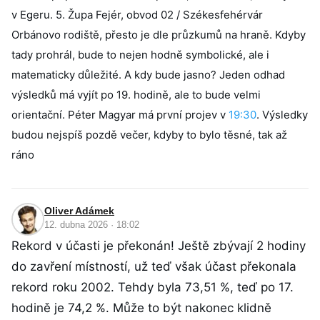
v Egeru. 5. Župa Fejér, obvod 02 / Székesfehérvár
Orbánovo rodiště, přesto je dle průzkumů na hraně. Kdyby
tady prohrál, bude to nejen hodně symbolické, ale i
matematicky důležité. A kdy bude jasno? Jeden odhad
výsledků má vyjít po 19. hodině, ale to bude velmi
orientační. Péter Magyar má první projev v
19:30
. Výsledky
budou nejspíš pozdě večer, kdyby to bylo těsné, tak až
ráno
Oliver Adámek
12. dubna 2026 · 18:02
Rekord v účasti je překonán! Ještě zbývají 2 hodiny
do zavření místností, už teď však účast překonala
rekord roku 2002. Tehdy byla 73,51 %, teď po 17.
hodině je 74,2 %. Může to být nakonec klidně