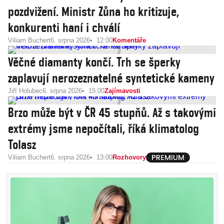
pozdvižení. Ministr Zůna ho kritizuje,
konkurenti haní i chválí
Viliam Buchert
6. srpna 2026
12:00
Komentáře
Věčné diamanty končí. Trh se šperky
zaplavují nerozeznatelné syntetické kameny
Jiří Holubec
6. srpna 2026
15:00
Zajímavosti
Brzo může být v ČR 45 stupňů. Až s takovými
extrémy jsme nepočítali, říká klimatolog
Tolasz
Viliam Buchert
6. srpna 2026
13:00
Rozhovory