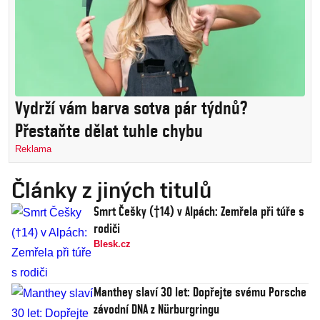
Vydrží vám barva sotva pár týdnů?
Přestaňte dělat tuhle chybu
Reklama
Články z jiných titulů
Smrt Češky (†14) v Alpách: Zemřela při túře s
rodiči
Blesk.cz
Manthey slaví 30 let: Dopřejte svému Porsche
závodní DNA z Nürburgringu