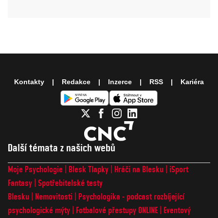
Kontakty
Redakce
Inzerce
RSS
Kariéra
Další témata z našich webů
Moje Psychologie
Blesk Tlapky
Hráči na Blesku
iSport
Fantasy
Spotřebitelské testy
Blesku
Nemovitosti
Psychologika - podcast rozbíjející
psychologické mýty
Fotbalové přestupy ONLINE
Eventový