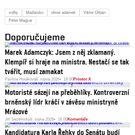
volby
Maďarsko
oliver adámek
Viktor Orbán
Péter Magyar
Doporučujeme
Marek Adamczyk: Jsem z něj zklamaný.
Klempíř si hraje na ministra. Nestačí se tak
tvářit, musí zamakat
Pavlína Horáková
6. srpna 2026
18:00
Prostor X
Motoristé sázejí na přeběhlíky. Kontroverzní
brněnský lídr kráčí v závěsu ministryně
Mrázové
Jiří Sezemský
6. srpna 2026
16:00
Komentáře
Kandidatura Karla Řehky do Senátu budí