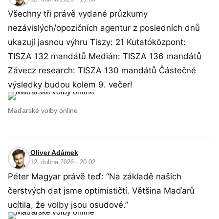
Všechny tři právě vydané průzkumy
nezávislých/opozičních agentur z posledních dnů
ukazují jasnou výhru Tiszy: 21 Kutatóközpont:
TISZA 132 mandátů Medián: TISZA 136 mandátů
Závecz research: TISZA 130 mandátů Částečné
výsledky budou kolem 9. večer!
Maďarské volby online
Oliver Adámek
12. dubna 2026 · 20:02
Péter Magyar právě teď: “Na základě našich
čerstvých dat jsme optimističtí. Většina Maďarů
ucítila, že volby jsou osudové.”