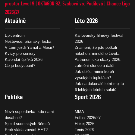
prostor Level 9
OKTAGON 92: Szabová vs. Pudilová
Chance Liga
2026/27
Aktuálně
Léto 2026
Epicentrum
Karlovarský filmový festival
Neštovice: příznaky, léčba
2026
V čem jezdí Yamal a Mesii?
Znamení, že jste potkali
Kvízy pro seniory
někoho z minulého života
Kalendář úplňků 2026
Astronomické úkazy 2026:
Co je bodycount?
zatmění slunce a další
Jak obléci miminko při
vysokých teplotách?
Jak na dokonalé letní mojito
6 lehkých letních salátů
Politika
Sport 2026
Nová superdávka: kdo na ní
MMA
dosáhne?
Fotbal 2026/27
Sjezd sudetských Němců
Hokej 2026
Proč vláda zavádí EET?
Tenis 2026