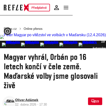
Předplatné
Reflex.cz
Online přenos
10
Fotogaler
Magyar vyhrál, Orbán po 16
letech končí v čele země.
Maďarské volby jsme glosovali
živě
Oliver Adámek
59
·
12. dubna 2026
17:30