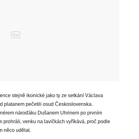
ence stejně ikonické jako ty ze setkání Václava
d platanem pečetili osud Československa.
 trenérem nároďáku Dušanem Uhrinem po prvním
prohráli, venku na lavičkách vyříkává, proč podle
m něco udělat.