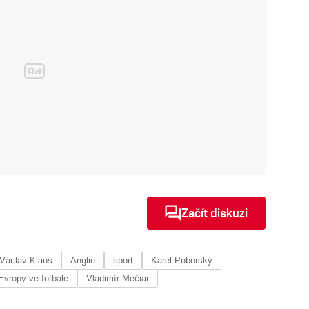
Začít diskuzi
Václav Klaus
Anglie
sport
Karel Poborský
Evropy ve fotbale
Vladimír Mečiar