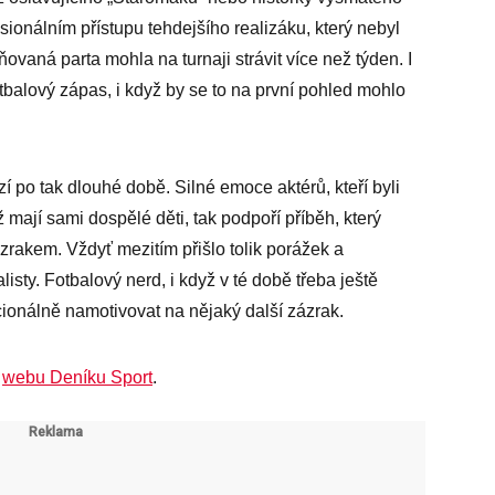
onálním přístupu tehdejšího realizáku, který nebyl
ovaná parta mohla na turnaji strávit více než týden. I
tbalový zápas, i když by se to na první pohled mohlo
 po tak dlouhé době. Silné emoce aktérů, kteří byli
 mají sami dospělé děti, tak podpoří příběh, který
akem. Vždyť mezitím přišlo tolik porážek a
isty. Fotbalový nerd, i když v té době třeba ještě
ionálně namotivovat na nějaký další zázrak.
a
webu Deníku Sport
.