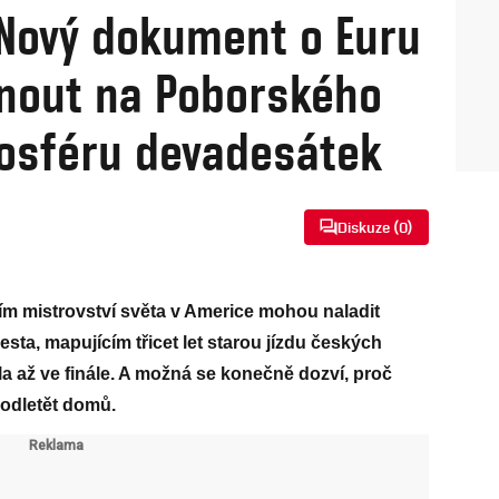
 Nový dokument o Euru
nout na Poborského
mosféru devadesátek
Diskuze (
0
)
ím mistrovství světa v Americe mohou naladit
ta, mapujícím třicet let starou jízdu českých
ila až ve finále. A možná se konečně dozví, proč
 odletět domů.