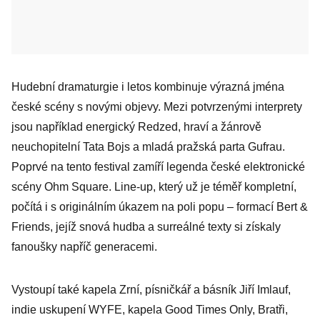
Hudební dramaturgie i letos kombinuje výrazná jména
české scény s novými objevy. Mezi potvrzenými interprety
jsou například energický Redzed, hraví a žánrově
neuchopitelní Tata Bojs a mladá pražská parta Gufrau.
Poprvé na tento festival zamíří legenda české elektronické
scény Ohm Square. Line-up, který už je téměř kompletní,
počítá i s originálním úkazem na poli popu – formací Bert &
Friends, jejíž snová hudba a surreálné texty si získaly
fanoušky napříč generacemi.
Vystoupí také kapela Zrní, písničkář a básník Jiří Imlauf,
indie uskupení WYFE, kapela Good Times Only, Bratři,