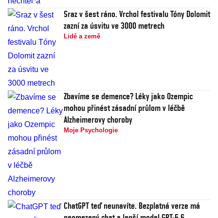
Sraz v šest ráno. Vrchol festivalu Tóny Dolomit
zazní za úsvitu ve 3000 metrech
Lidé a země
Zbavíme se demence? Léky jako Ozempic
mohou přinést zásadní průlom v léčbě
Alzheimerovy choroby
Moje Psychologie
ChatGPT teď neunavíte. Bezplatná verze má
neomezený chat a lepší model GPT-5.6