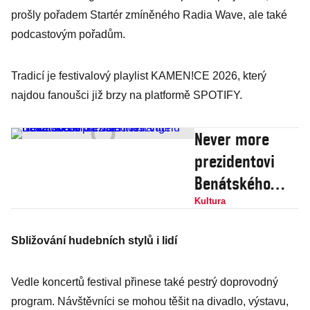
prošly pořadem Startér zmíněného Radia Wave, ale také
podcastovým pořadům.
Tradicí je festivalový playlist KAMEN!CE 2026, který
najdou fanoušci již brzy na platformě SPOTIFY.
Never more
prezidentovi
Benátského
bienále
Kultura
Pietrangelu
Sbližování hudebních stylů i lidí
Buttafuocovi za
vstřícnost vůči
Vedle koncertů festival přinese také pestrý doprovodný
ruské účasti
program. Návštěvníci se mohou těšit na divadlo, výstavu,