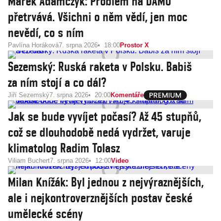
Marek Adamczyk: Problém na DAMU
přetrvává. Všichni o něm vědí, jen moc
nevědí, co s ním
Pavlína Horáková
7. srpna 2026
18:00
Prostor X
Sezemský: Ruská raketa v Polsku. Babiš
za ním stojí a co dál?
Jiří Sezemský
7. srpna 2026
20:00
Komentáře
Jak se bude vyvíjet počasí? Až 45 stupňů,
což se dlouhodobě nedá vydržet, varuje
klimatolog Radim Tolasz
Viliam Buchert
7. srpna 2026
12:00
Video
Milan Knížák: Byl jednou z nejvýraznějších,
ale i nejkontroverznějších postav české
umělecké scény