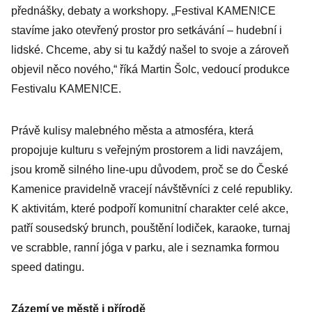
přednášky, debaty a workshopy. „Festival KAMEN!CE
stavíme jako otevřený prostor pro setkávání – hudební i
lidské. Chceme, aby si tu každý našel to svoje a zároveň
objevil něco nového,“ říká Martin Šolc, vedoucí produkce
Festivalu KAMEN!CE.
Právě kulisy malebného města a atmosféra, která
propojuje kulturu s veřejným prostorem a lidi navzájem,
jsou kromě silného line-upu důvodem, proč se do České
Kamenice pravidelně vracejí návštěvníci z celé republiky.
K aktivitám, které podpoří komunitní charakter celé akce,
patří sousedský brunch, pouštění lodiček, karaoke, turnaj
ve scrabble, ranní jóga v parku, ale i seznamka formou
speed datingu.
Zázemí ve městě i přírodě