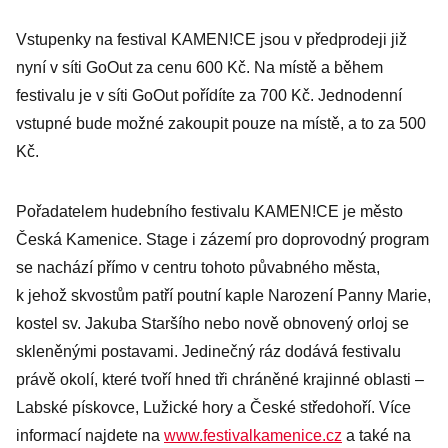
Vstupenky na festival KAMEN!CE jsou v předprodeji již
nyní v síti GoOut za cenu 600 Kč. Na místě a během
festivalu je v síti GoOut pořídíte za 700 Kč. Jednodenní
vstupné bude možné zakoupit pouze na místě, a to za 500
Kč.
Pořadatelem hudebního festivalu KAMEN!CE je město
Česká Kamenice. Stage i zázemí pro doprovodný program
se nachází přímo v centru tohoto půvabného města,
k jehož skvostům patří poutní kaple Narození Panny Marie,
kostel sv. Jakuba Staršího nebo nově obnovený orloj se
skleněnými postavami. Jedinečný ráz dodává festivalu
právě okolí, které tvoří hned tři chráněné krajinné oblasti –
Labské pískovce, Lužické hory a České středohoří. Více
informací najdete na
www.festivalkamenice.cz
a také na