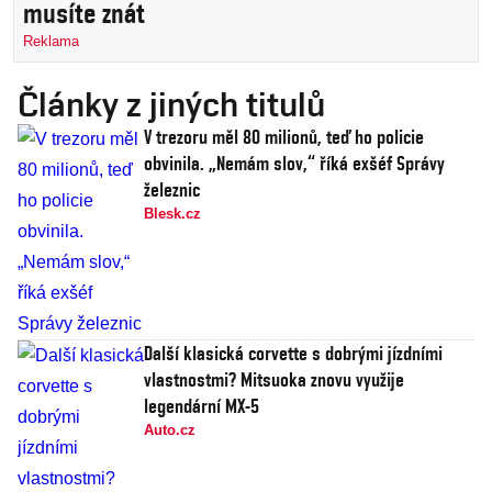
musíte znát
Reklama
Články z jiných titulů
V trezoru měl 80 milionů, teď ho policie
obvinila. „Nemám slov,“ říká exšéf Správy
železnic
Blesk.cz
Další klasická corvette s dobrými jízdními
vlastnostmi? Mitsuoka znovu využije
legendární MX-5
Auto.cz