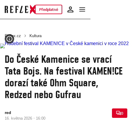
Předplatné
Reflex.cz
Kultura
Do České Kamenice se vrací
Tata Bojs. Na festival KAMEN!CE
dorazí také Ohm Square,
Redzed nebo Gufrau
red
0
·
16. května 2026
16:00