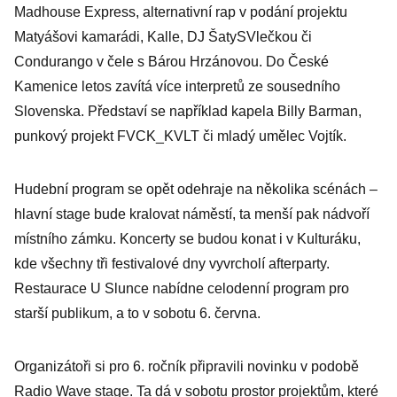
Madhouse Express, alternativní rap v podání projektu
Matyášovi kamarádi, Kalle, DJ ŠatySVlečkou či
Condurango v čele s Bárou Hrzánovou. Do České
Kamenice letos zavítá více interpretů ze sousedního
Slovenska. Představí se například kapela Billy Barman,
punkový projekt FVCK_KVLT či mladý umělec Vojtík.
Hudební program se opět odehraje na několika scénách –
hlavní stage bude kralovat náměstí, ta menší pak nádvoří
místního zámku. Koncerty se budou konat i v Kulturáku,
kde všechny tři festivalové dny vyvrcholí afterparty.
Restaurace U Slunce nabídne celodenní program pro
starší publikum, a to v sobotu 6. června.
Organizátoři si pro 6. ročník připravili novinku v podobě
Radio Wave stage. Ta dá v sobotu prostor projektům, které