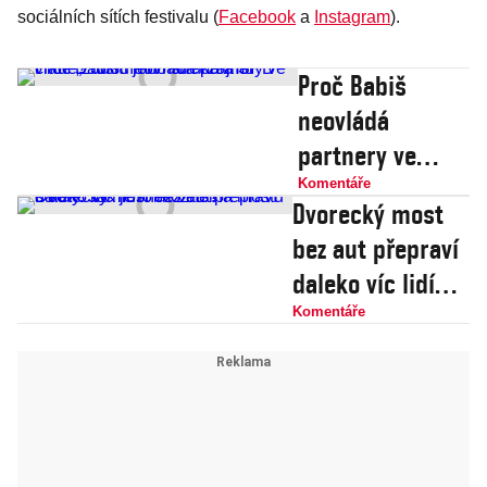
sociálních sítích festivalu (
Facebook
a
Instagram
).
Proč Babiš
neovládá
partnery ve
vládě? Jdou mu
Komentáře
Dvorecký most
na ruku a SPD
bez aut přepraví
chce „zrušit“
daleko víc lidí
jeho střet zájmů
než většina
Komentáře
mostů s auty.
Jak je to možné?