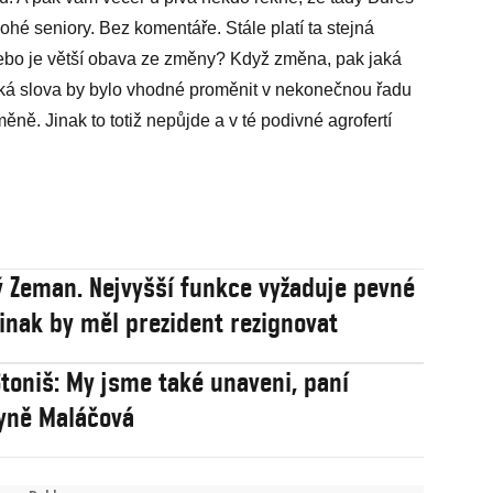
hé seniory. Bez komentáře. Stále platí ta stejná
nebo je větší obava ze změny? Když změna, pak jaká
elká slova by bylo vhodné proměnit v nekonečnou řadu
ně. Jinak to totiž nepůjde a v té podivné agrofertí
 Zeman. Nejvyšší funkce vyžaduje pevné
 jinak by měl prezident rezignovat
toniš: My jsme také unaveni, paní
yně Maláčová