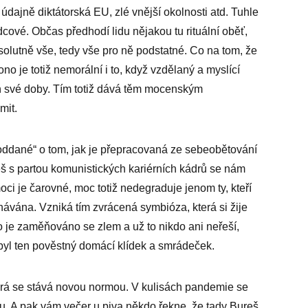
 údajně diktátorská EU, zlé vnější okolnosti atd. Tuhle
ládcové. Občas předhodí lidu nějakou tu rituální oběť,
solutně vše, tedy vše pro ně podstatné. Co na tom, že
no je totiž nemorální i to, když vzdělaný a myslící
ň své doby. Tím totiž dává těm mocenským
mit.
oddané“ o tom, jak je přepracovaná ze sebeobětování
reš s partou komunistických kariérních kádrů se nám
oci je čarovné, moc totiž nedegraduje jenom ty, kteří
konávána. Vzniká tím zvrácená symbióza, která si žije
 je zaměňováno se zlem a už to nikdo ani neřeší,
 byl ten pověstný domácí klídek a smrádeček.
erá se stává novou normou. V kulisách pandemie se
u. A pak vám večer u piva někdo řekne, že tady Bureš