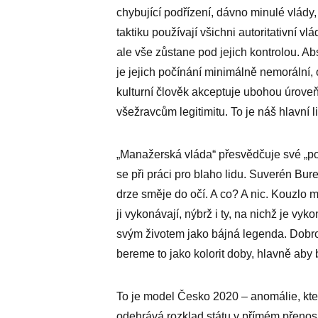
chybující podřízení, dávno minulé vlády,
taktiku používají všichni autoritativní v
ale vše zůstane pod jejich kontrolou. Ab
je jejich počínání minimálně nemorální, o
kulturní člověk akceptuje ubohou úrove
všežravcům legitimitu. To je náš hlavní li
„Manažerská vláda“ přesvědčuje své „p
se při práci pro blaho lidu. Suverén Bu
drze směje do očí. A co? A nic. Kouzlo m
ji vykonávají, nýbrž i ty, na nichž je vy
svým životem jako bájná legenda. Dobro
bereme to jako kolorit doby, hlavně aby
To je model Česko 2020 – anomálie, kt
odehrává rozklad státu v přímém přenos