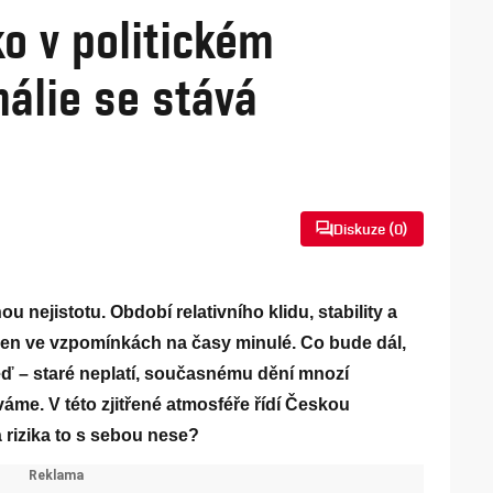
ko v politickém
málie se stává
Diskuze (
0
)
u nejistotu. Období relativního klidu, stability a
jen ve vzpomínkách na časy minulé. Co bude dál,
 teď – staré neplatí, současnému dění mnozí
me. V této zjitřené atmosféře řídí Českou
rizika to s sebou nese?