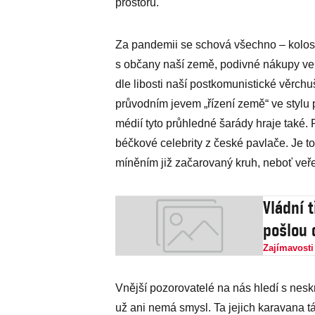
prostoru.
Za pandemii se schová všechno – kolosá
s občany naší země, podivné nákupy ve
dle libosti naší postkomunistické věrc
průvodním jevem „řízení země“ ve stylu 
médií tyto průhledné šarády hraje také.
béčkové celebrity z české pavlače. Je to
míněním již začarovaný kruh, neboť veře
Vládní t
pošlou 
Zajímavosti
Vnější pozorovatelé na nás hledí s nesk
už ani nemá smysl. Ta jejich karavana t