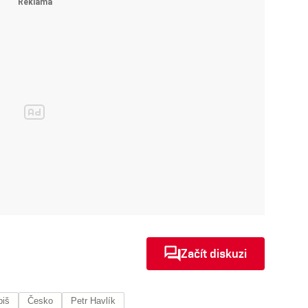
Začít diskuzi
biš
Česko
Petr Havlík