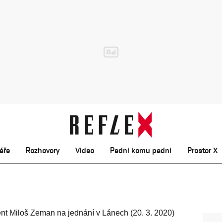
áře
Rozhovory
Video
Padni komu padni
Prostor X