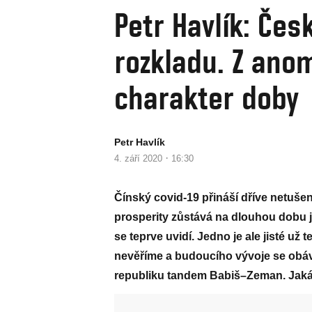
Petr Havlík: Čes
rozkladu. Z ano
charakter doby
Petr Havlík
·
4. září 2020
16:30
Čínský covid-19 přináší dříve netušeno
prosperity zůstává na dlouhou dobu 
se teprve uvidí. Jedno je ale jisté už
nevěříme a budoucího vývoje se obává
republiku tandem Babiš–Zeman. Jaká 