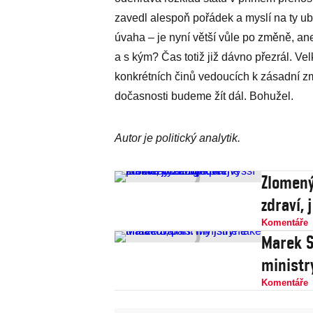
zavedl alespoň pořádek a myslí na ty ubo
úvaha – je nyní větší vůle po změně, a
a s kým? Čas totiž již dávno přezrál. V
konkrétních činů vedoucích k zásadní změ
dočasnosti budeme žít dál. Bohužel.
Autor je politický analytik.
Zlomený
zdraví,
Komentáře
Marek S
ministr
Komentáře