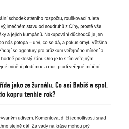
lní schodek státního rozpočtu, rouškovací ruleta
 výjimečném stavu od soudruhů z Číny, prostě vše
hušky a jejich kumpánů. Nakupování důchodců je jen
po nás potopa – urvi, co se dá, a pokus omyl. Většina
 Přidají se agentury pro průzkum veřejného mínění a
 hodně pokleslý žánr. Ono je to s tím veřejným
jné mínění plodí moc a moc plodí veřejné mínění.
řída jako ze žurnálu. Co asi Babiš a spol.
do kopru tenhle rok?
rývaným údivem. Komentovat dílčí jednotlivosti snad
áhne stejně dál. Za vady na kráse mohou prý