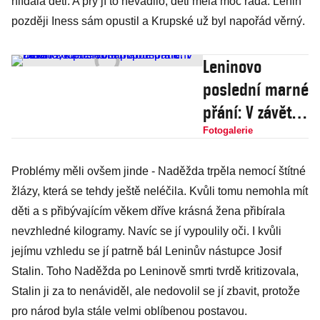
hlídala děti. A prý jí to nevadilo, děti měla moc ráda. Lenin
později Iness sám opustil a Krupské už byl napořád věrný.
Leninovo
poslední marné
přání: V závěti
zoufale volá po
Fotogalerie
odstranění
Problémy měli ovšem jinde - Naděžda trpěla nemocí štítné
Stalina,
žlázy, která se tehdy ještě neléčila. Kvůli tomu nemohla mít
kterému sám
děti a s přibývajícím věkem dříve krásná žena přibírala
pomohl k moci
nevzhledné kilogramy. Navíc se jí vypoulily oči. I kvůli
jejímu vzhledu se jí patrně bál Leninův nástupce Josif
Stalin. Toho Naděžda po Leninově smrti tvrdě kritizovala,
Stalin ji za to nenáviděl, ale nedovolil se jí zbavit, protože
pro národ byla stále velmi oblíbenou postavou.