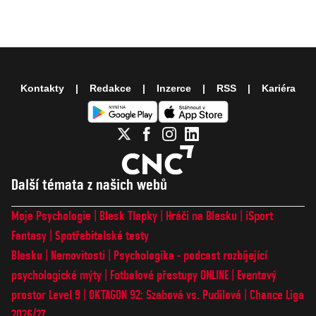
Kontakty
Redakce
Inzerce
RSS
Kariéra
Další témata z našich webů
Moje Psychologie
Blesk Tlapky
Hráči na Blesku
iSport
Fantasy
Spotřebitelské testy
Blesku
Nemovitosti
Psychologika - podcast rozbíjející
psychologické mýty
Fotbalové přestupy ONLINE
Eventový
prostor Level 9
OKTAGON 92: Szabová vs. Pudilová
Chance Liga
2026/27