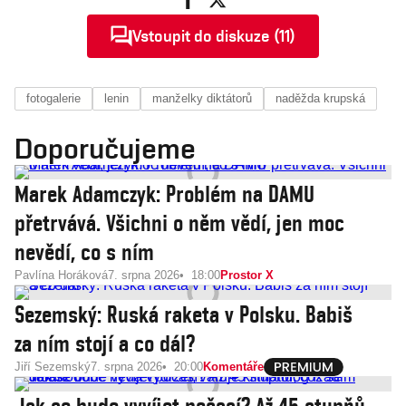
Vstoupit do diskuze (11)
fotogalerie
lenin
manželky diktátorů
naděžda krupská
Doporučujeme
Marek Adamczyk: Problém na DAMU
přetrvává. Všichni o něm vědí, jen moc
nevědí, co s ním
Pavlína Horáková
7. srpna 2026
18:00
Prostor X
Sezemský: Ruská raketa v Polsku. Babiš
za ním stojí a co dál?
Jiří Sezemský
7. srpna 2026
20:00
Komentáře