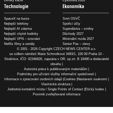
Divoký kačer
Cyklistika 2026
Technologie
Ekonomika
SpaceX na burze
Smrt OSVČ
Nejlepší telefony
Spořicí účty
Nejlepší AI zdarma
Superdávka – změny
Nejlepší chytré hodinky
Důchody 2027
Nejlepší VPN – srovnání
Minimální mzda 2027
Netflix filmy a seriály
Senior Pas – slevy
© 2001 - 2026 Copyright
CZECH NEWS CENTER a.s.
se sídlem náměstí Marie Schmolkové 3493/1, 100 00 Praha 10 -
Strašnice, IČO: 02346826, zapsána v OR, sp.zn. B 19490 a dodavatelé
obsahu
Autorská práva k publikovaným materiálům
Podmínky pro užívání služby informační společnosti
Informace o zpracování osobních údajů
Cookies
Nastavení soukromí
Vlastnická struktura
Jednotná kontaktní místa / Single Points of Contact
Etický kodex
Povinně zveřejňované informace