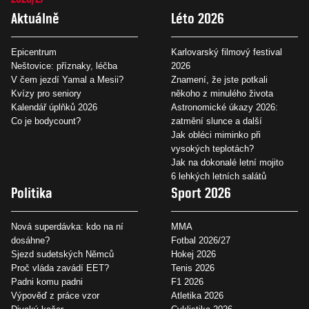
Aktuálně
Léto 2026
Epicentrum
Karlovarský filmový festival
Neštovice: příznaky, léčba
2026
V čem jezdí Yamal a Mesii?
Znamení, že jste potkali
Kvízy pro seniory
někoho z minulého života
Kalendář úplňků 2026
Astronomické úkazy 2026:
Co je bodycount?
zatmění slunce a další
Jak obléci miminko při
vysokých teplotách?
Jak na dokonalé letní mojito
6 lehkých letních salátů
Politika
Sport 2026
Nová superdávka: kdo na ní
MMA
dosáhne?
Fotbal 2026/27
Sjezd sudetských Němců
Hokej 2026
Proč vláda zavádí EET?
Tenis 2026
Padni komu padni
F1 2026
Výpověď z práce vzor
Atletika 2026