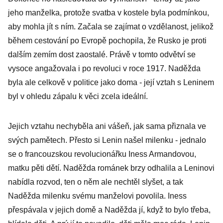
jeho manželka, protože svatba v kostele byla podmínkou,
aby mohla jít s ním. Začala se zajímat o vzdělanost, jelikož
během cestování po Evropě pochopila, že Rusko je proti
dalším zemím dost zaostalé. Právě v tomto odvětví se
vysoce angažovala i po revoluci v roce 1917. Naděžda
byla ale celkově v politice jako doma - její vztah s Leninem
byl v ohledu zápalu k věci zcela ideální.
Jejich vztahu nechyběla ani vášeň, jak sama přiznala ve
svých pamětech. Přesto si Lenin našel milenku - jednalo
se o francouzskou revolucionářku Iness Armandovou,
matku pěti dětí. Naděžda románek brzy odhalila a Leninovi
nabídla rozvod, ten o něm ale nechtěl slyšet, a tak
Naděžda milenku svému manželovi povolila. Iness
přespávala v jejich domě a Naděžda jí, když to bylo třeba,