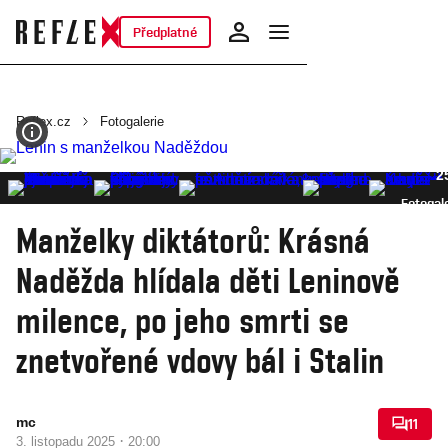
Předplatné
Reflex.cz
Fotogalerie
2
Fotogal
Manželky diktátorů: Krásná
Naděžda hlídala děti Leninově
milence, po jeho smrti se
znetvořené vdovy bál i Stalin
mc
11
·
3. listopadu 2025
20:00