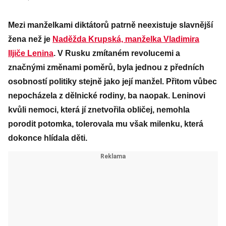
Mezi manželkami diktátorů patrně neexistuje slavnější
žena než je
Naděžda Krupská, manželka Vladimira
Iljiče Lenina
. V Rusku zmítaném revolucemi a
značnými změnami poměrů, byla jednou z předních
osobností politiky stejně jako její manžel. Přitom vůbec
nepocházela z dělnické rodiny, ba naopak. Leninovi
kvůli nemoci, která jí znetvořila obličej, nemohla
porodit potomka, tolerovala mu však milenku, která
dokonce hlídala děti.