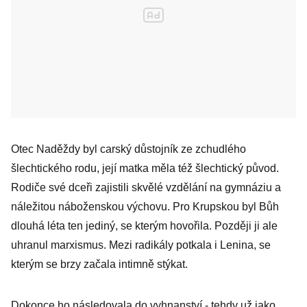
Otec Naděždy byl carský důstojník ze zchudlého
šlechtického rodu, její matka měla též šlechtický původ.
Rodiče své dceři zajistili skvělé vzdělání na gymnáziu a
náležitou náboženskou výchovu. Pro Krupskou byl Bůh
dlouhá léta ten jediný, se kterým hovořila. Později ji ale
uhranul marxismus. Mezi radikály potkala i Lenina, se
kterým se brzy začala intimně stýkat.
Dokonce ho následovala do vyhnanství - tehdy už jako