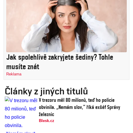
Jak spolehlivě zakryjete šediny? Tohle
musíte znát
Reklama
Články z jiných titulů
V trezoru měl 80 milionů, teď ho policie
obvinila. „Nemám slov,“ říká exšéf Správy
železnic
Blesk.cz