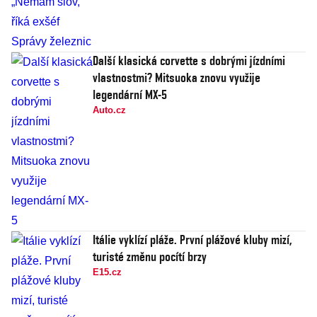
Další klasická corvette s dobrými jízdními
vlastnostmi? Mitsuoka znovu využije
legendární MX-5
Auto.cz
Itálie vyklízí pláže. První plážové kluby mizí,
turisté změnu pocítí brzy
E15.cz