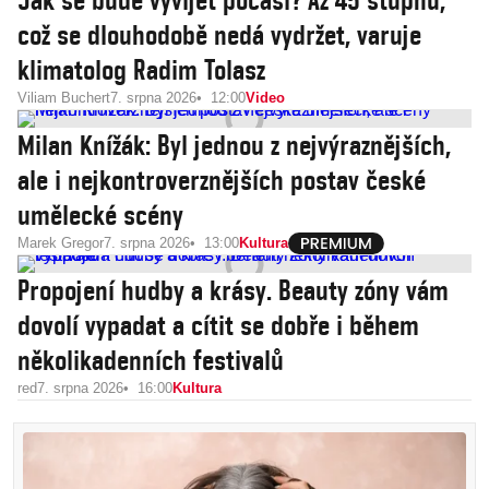
Jak se bude vyvíjet počasí? Až 45 stupňů,
což se dlouhodobě nedá vydržet, varuje
klimatolog Radim Tolasz
Viliam Buchert
7. srpna 2026
12:00
Video
Milan Knížák: Byl jednou z nejvýraznějších,
ale i nejkontroverznějších postav české
umělecké scény
Marek Gregor
7. srpna 2026
13:00
Kultura
Propojení hudby a krásy. Beauty zóny vám
dovolí vypadat a cítit se dobře i během
několikadenních festivalů
red
7. srpna 2026
16:00
Kultura